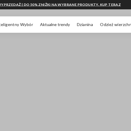
YPRZEDAŻ | DO 50% ZNIŻKI NA WYBRANE PRODUKTY. KUP TERAZ
teligentny Wybór
Aktualne trendy
Dzianina
Odzież wierzchn