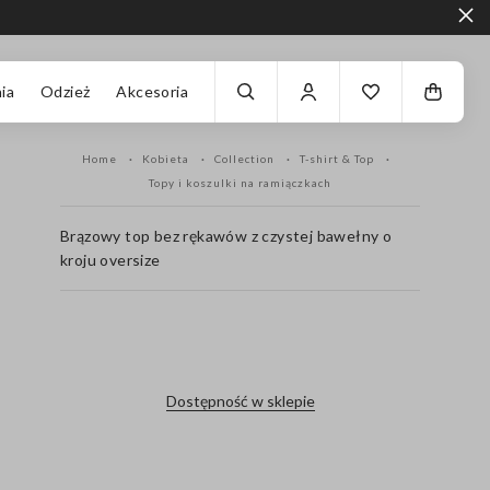
ia
Odzież
Akcesoria
Home
Kobieta
Collection
T-shirt & Top
Topy i koszulki na ramiączkach
Brązowy top bez rękawów z czystej bawełny o
kroju oversize
label.color
Dostępność w sklepie