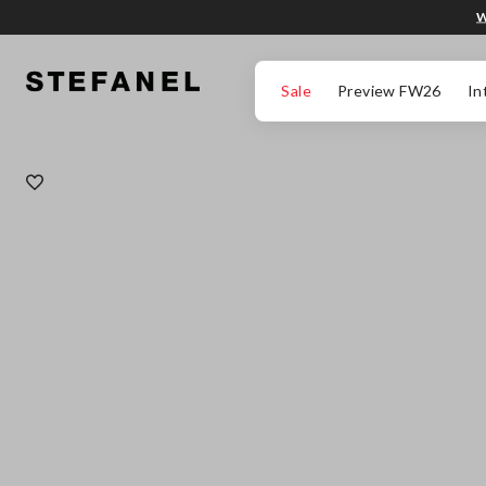
W
PRZEJDŹ DO GŁÓWNEJ TREŚCI
PRZEWIŃ NA DÓŁ STRONY
Sale
Preview FW26
In