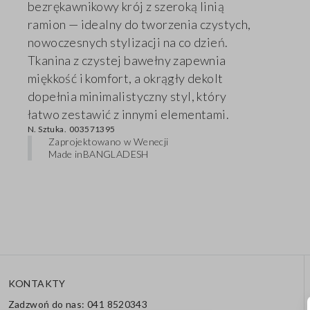
bezrękawnikowy krój z szeroką linią
ramion — idealny do tworzenia czystych,
nowoczesnych stylizacji na co dzień.
Tkanina z czystej bawełny zapewnia
miękkość i komfort, a okrągły dekolt
dopełnia minimalistyczny styl, który
łatwo zestawić z innymi elementami.
N. Sztuka.
003571395
Zaprojektowano w Wenecji
Made in
BANGLADESH
KONTAKTY
Zadzwoń do nas: 041 8520343