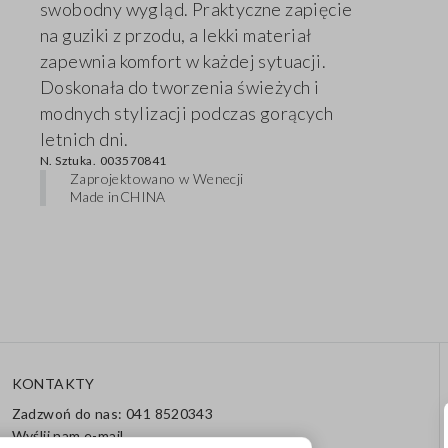
swobodny wygląd. Praktyczne zapięcie
na guziki z przodu, a lekki materiał
zapewnia komfort w każdej sytuacji.
Doskonała do tworzenia świeżych i
modnych stylizacji podczas gorących
letnich dni.
N. Sztuka.
003570841
Zaprojektowano w Wenecji
Made in
CHINA
KONTAKTY
Zadzwoń do nas: 041 8520343
Wyślij nam e-mail