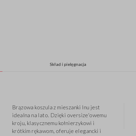
Skład i pielęgnacja
Brązowa koszula z mieszanki lnu jest
idealna na lato. Dzięki oversize'owemu
kroju, klasycznemu kołnierzykowi i
krótkim rękawom, oferuje elegancki i