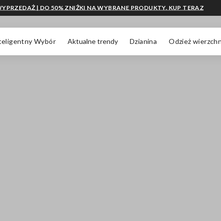
YPRZEDAŻ | DO 50% ZNIŻKI NA WYBRANE PRODUKTY. KUP TERAZ
teligentny Wybór
Aktualne trendy
Dzianina
Odzież wierzchn