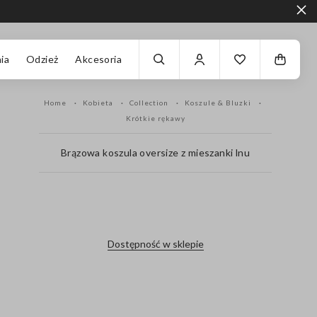
ia
Odzież
Akcesoria
Home
Kobieta
Collection
Koszule & Bluzki
Krótkie rękawy
Brązowa koszula oversize z mieszanki lnu
label.color
Dostępność w sklepie