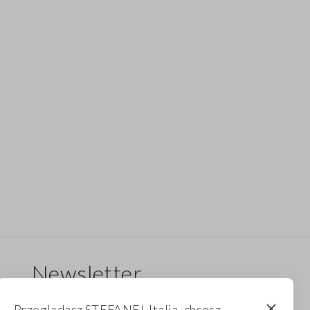
Newsletter
Otrzymuj informacje o nowych dropach,
Przeglądasz STEFANEL Italia, chcesz