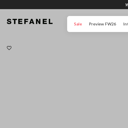
W
PRZEJDŹ DO GŁÓWNEJ TREŚCI
PRZEWIŃ NA DÓŁ STRONY
Sale
Preview FW26
In