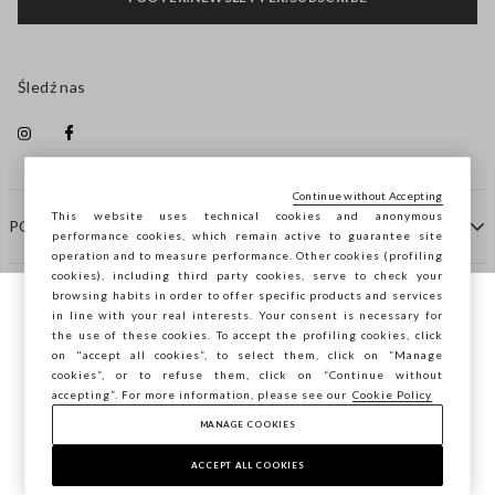
Śledź nas
Continue without Accepting
This website uses technical cookies and anonymous
POMOC
performance cookies, which remain active to guarantee site
operation and to measure performance. Other cookies (profiling
cookies), including third party cookies, serve to check your
browsing habits in order to offer specific products and services
FIRMA
in line with your real interests. Your consent is necessary for
Przeglądasz STEFANEL Italia, chcesz
the use of these cookies. To accept the profiling cookies, click
zapisać swoją lokalizację?
on "accept all cookies”, to select them, click on “Manage
KONTAKTY
cookies”, or to refuse them, click on “Continue without
accepting”. For more information, please see our
Cookie Policy
MANAGE COOKIES
POTWIERDŹ
Copyright © Ovs S.p.A. P.Iva 04240010274 - Cap. Soc.
290.923.470 -
2.4.0
ACCEPT ALL COOKIES