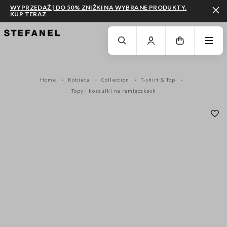
WYPRZEDAŻ | DO 50% ZNIŻKI NA WYBRANE PRODUKTY.
KUP TERAZ
PRZEJDŹ DO GŁÓWNEJ TREŚCI
PRZEWIŃ NA DÓŁ STRONY
Home
Kobieta
Collection
T-shirt & Top
Topy i koszulki na ramiączkach