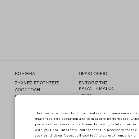
Υποσέλιδο
ΒΟΗΘΕΙΑ
ΠΡΑΚΤΟΡΕΙΟ
ΣΥΧΝΕΣ ΕΡΩΤΗΣΕΙΣ
ΕΝΤΟΠΙΣΤΗΣ
ΚΑΤΑΣΤΗΜΑΤΟΣ
ΑΠΟΣΤΟΛΗ
ΤΥΠΟΣ
ΕΠΙΣΤΡΟΦΕΣ
ΟΡΟΙ ΠΩΛΗΣΗΣ
ΔΩΡΟΚΑΡΤΑ
Franchsing
CARE GUIDE
This website uses technical cookies and anonymous per
Accessibility
Guida alle taglie
guarantee site operation and to measure performance. Other 
Βιωσιμότητα
party cookies, serve to check your browsing habits in order t
with your real interests. Your consent is necessary for the 
cookies, click on "accept all cookies”, to select them, click o