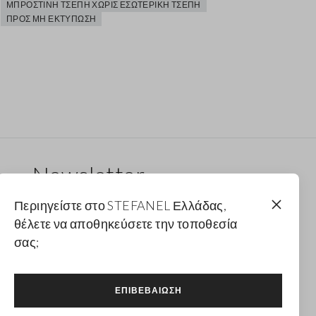
ΜΠΡΟΣΤΙΝΉ ΤΣΈΠΗ ΧΩΡΊΣ ΕΣΩΤΕΡΙΚΉ ΤΣΈΠΗ
ΠΡΟΣ ΜΗ ΕΚΤΎΠΩΣΗ
Newsletter
Λάβε ενημερώσεις για νέα drops, συλλογές και
Περιηγείστε στο STEFANEL Ελλάδας,
προωθητικές ενέργειες. Για εσένα έκπτωση 10%.
θέλετε να αποθηκεύσετε την τοποθεσία
σας;
FOOTER.NEWSLETTER.SUBSCRIBE
ΕΠΙΒΕΒΑΊΩΣΗ
Ακολουθήστε μας στο