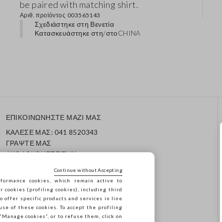
be paired with matching shirt.
Αριθ. προϊόντος
003565143
Σχεδιάστηκε στη Βενετία
Κατασκευάστηκε στη/στο
CHINA
ΕΠΙΚΟΙΝΩΝΗΣΤΕ ΜΑΖΙ ΜΑΣ
ΚΑΛΕΣΕ ΜΑΣ: 041 8520343
ΓΡΑΨΤΕ ΜΑΣ
ΑΚΟΛΟΥΘΗΣΤΕ ΤΗΝ
ΠΑΡΑΓΓΕΛΙΑ/ΕΠΙΣΤΡΟΦΗ
Continue without Accepting
ΣΑΣ
formance cookies, which remain active to
cookies (profiling cookies), including third
o offer specific products and services in line
use of these cookies. To accept the profiling
n “Manage cookies”, or to refuse them, click on