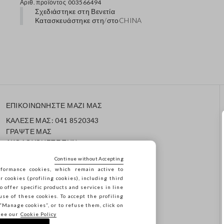
Αριθ. προϊόντος
003566494
Σχεδιάστηκε στη Βενετία
Κατασκευάστηκε στη/στο
CHINA
ΕΠΙΚΟΙΝΩΝΗΣΤΕ ΜΑΖΙ ΜΑΣ
ΚΑΛΕΣΕ ΜΑΣ: 041 8520343
ΓΡΑΨΤΕ ΜΑΣ
ΑΚΟΛΟΥΘΗΣΤΕ ΤΗΝ
ΠΑΡΑΓΓΕΛΙΑ/ΕΠΙΣΤΡΟΦΗ
Continue without Accepting
ΣΑΣ
formance cookies, which remain active to
cookies (profiling cookies), including third
o offer specific products and services in line
use of these cookies. To accept the profiling
n “Manage cookies”, or to refuse them, click on
see our
Cookie Policy