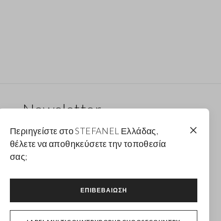
Newsletter
Λάβε ενημερώσεις για νέα drops, συλλογές και
Περιηγείστε στο STEFANEL Ελλάδας,
προωθητικές ενέργειες. Για εσένα έκπτωση 10%.
θέλετε να αποθηκεύσετε την τοποθεσία
σας;
FOOTER.NEWSLETTER.SUBSCRIBE
ΕΠΙΒΕΒΑΊΩΣΗ
Ακολουθήστε μας στο