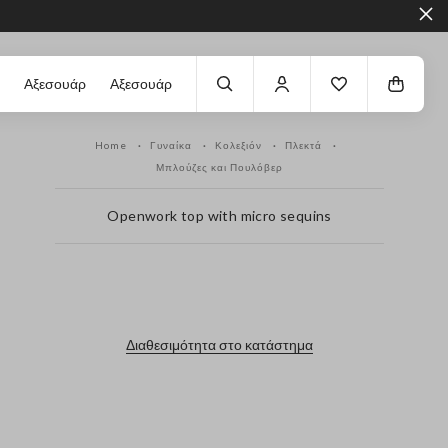
Αξεσουάρ
Αξεσουάρ
Home
Γυναίκα
Κολεξιόν
Πλεκτά
Μπλούζες και Πουλόβερ
Openwork top with micro sequins
label.color
Διαθεσιμότητα στο κατάστημα