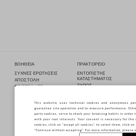
Υποσέλιδο
ΒΟΗΘΕΙΑ
ΠΡΑΚΤΟΡΕΙΟ
ΣΥΧΝΕΣ ΕΡΩΤΗΣΕΙΣ
ΕΝΤΟΠΙΣΤΗΣ
ΚΑΤΑΣΤΗΜΑΤΟΣ
ΑΠΟΣΤΟΛΗ
ΤΥΠΟΣ
ΕΠΙΣΤΡΟΦΕΣ
ΟΡΟΙ ΠΩΛΗΣΗΣ
ΔΩΡΟΚΑΡΤΑ
Franchsing
CARE GUIDE
This website uses technical cookies and anonymous per
Accessibility
Guida alle taglie
guarantee site operation and to measure performance. Other 
Βιωσιμότητα
party cookies, serve to check your browsing habits in order t
with your real interests. Your consent is necessary for the 
cookies, click on "accept all cookies”, to select them, click o
“Continue without accepting”. For more information, please 