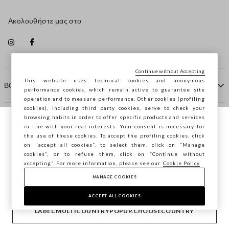
Ακολουθήστε μας στο
Continue without Accepting
This website uses technical cookies and anonymous
ΒΟΗΘΕΙΑ
performance cookies, which remain active to guarantee site
operation and to measure performance. Other cookies (profiling
cookies), including third party cookies, serve to check your
browsing habits in order to offer specific products and services
ΠΡΑΚΤΟΡΕΙΟ
in line with your real interests. Your consent is necessary for
Περιηγείστε στο STEFANEL Ελλάδας, θέλετε
the use of these cookies. To accept the profiling cookies, click
να αποθηκεύσετε την τοποθεσία σας;
on "accept all cookies”, to select them, click on “Manage
ΕΠΙΚΟΙΝΩΝΗΣΤΕ ΜΑΖΙ ΜΑΣ
cookies”, or to refuse them, click on “Continue without
accepting”. For more information, please see our
Cookie Policy
ΕΠΙΒΕΒΑΊΩΣΗ
MANAGE COOKIES
Copyright © Ovs S.p.A. ΑΦΜ: 04240010274 - Εταιρικό
κεφάλαιο 290.923.470 -
2.4.0
ACCEPT ALL COOKIES
footer.item.country
Ελλάδα
LABEL.MULTICOUNTRYPOPUP.CHOOSECOUNTRY