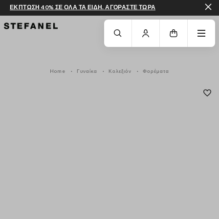
ΕΚΠΤΩΣΗ 40% ΣΕ ΟΛΑ ΤΑ ΕΙΔΗ. ΑΓΟΡΑΣΤΕ ΤΩΡΑ
ΜΕΤΆΒΑΣΗ ΣΤΟ ΚΎΡΙΟ ΠΕΡΙΕΧΌΜΕΝΟ
ΚΑΤΕΒΕΊΤΕ ΣΤΟ ΚΆΤΩ ΜΈΡΟΣ ΤΗΣ
Home
Γυναίκα
Κολεξιόν
Φορέματα