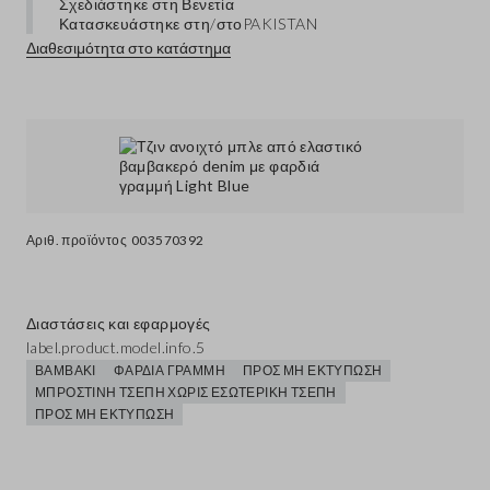
Σχεδιάστηκε στη Βενετία
Κατασκευάστηκε στη/στο
PAKISTAN
Διαθεσιμότητα στο κατάστημα
Αριθ. προϊόντος
003570392
Διαστάσεις και εφαρμογές
label.product.model.info.5
ΒΑΜΒΆΚΙ
ΦΑΡΔΙΆ ΓΡΑΜΜΉ
ΠΡΟΣ ΜΗ ΕΚΤΎΠΩΣΗ
ΜΠΡΟΣΤΙΝΉ ΤΣΈΠΗ ΧΩΡΊΣ ΕΣΩΤΕΡΙΚΉ ΤΣΈΠΗ
ΠΡΟΣ ΜΗ ΕΚΤΎΠΩΣΗ