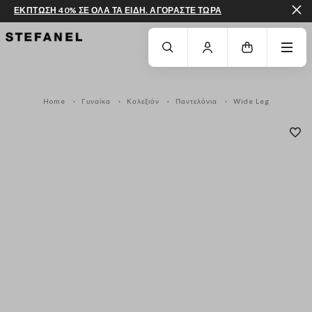
ΕΚΠΤΩΣΗ 40% ΣΕ ΟΛΑ ΤΑ ΕΙΔΗ. ΑΓΟΡΑΣΤΕ ΤΩΡΑ
ΜΕΤΆΒΑΣΗ ΣΤΟ ΚΎΡΙΟ ΠΕΡΙΕΧΌΜΕΝΟ
ΚΑΤΕΒΕΊΤΕ ΣΤΟ ΚΆΤΩ ΜΈΡΟΣ ΤΗΣ
Home
Γυναίκα
Κολεξιόν
Παντελόνια
Wide Leg