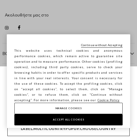
Ακολουθήστε μας στο
Continue without Accepting
This website uses technical cookies and anonymous
ΒΟΗΘΕΙΑ
performance cookies, which remain active to guarantee site
operation and to measure performance. Other cookies (profiling
cookies), including third party cookies, serve to check your
browsing habits in order to offer specific products and services
ΠΡΑΚΤΟΡΕΙΟ
in line with your real interests. Your consent is necessary for
Περιηγείστε στο STEFANEL Ελλάδας, θέλετε
the use of these cookies. To accept the profiling cookies, click
να αποθηκεύσετε την τοποθεσία σας;
on "accept all cookies”, to select them, click on “Manage
ΕΠΙΚΟΙΝΩΝΗΣΤΕ ΜΑΖΙ ΜΑΣ
cookies”, or to refuse them, click on “Continue without
accepting”. For more information, please see our
Cookie Policy
ΕΠΙΒΕΒΑΊΩΣΗ
MANAGE COOKIES
Copyright © Ovs S.p.A. ΑΦΜ: 04240010274 - Εταιρικό
κεφάλαιο 290.923.470 -
2.4.0
ACCEPT ALL COOKIES
footer.item.country
Ελλάδα
LABEL.MULTICOUNTRYPOPUP.CHOOSECOUNTRY