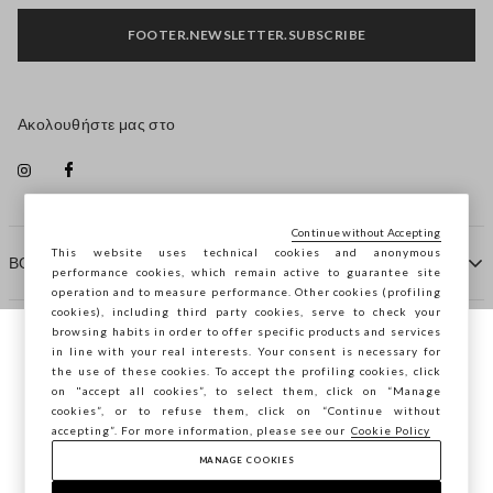
FOOTER.NEWSLETTER.SUBSCRIBE
Ακολουθήστε μας στο
Continue without Accepting
This website uses technical cookies and anonymous
ΒΟΗΘΕΙΑ
performance cookies, which remain active to guarantee site
operation and to measure performance. Other cookies (profiling
cookies), including third party cookies, serve to check your
browsing habits in order to offer specific products and services
ΠΡΑΚΤΟΡΕΙΟ
in line with your real interests. Your consent is necessary for
Περιηγείστε στο STEFANEL Ελλάδας, θέλετε
the use of these cookies. To accept the profiling cookies, click
να αποθηκεύσετε την τοποθεσία σας;
on "accept all cookies”, to select them, click on “Manage
ΕΠΙΚΟΙΝΩΝΗΣΤΕ ΜΑΖΙ ΜΑΣ
cookies”, or to refuse them, click on “Continue without
accepting”. For more information, please see our
Cookie Policy
ΕΠΙΒΕΒΑΊΩΣΗ
MANAGE COOKIES
Copyright © Ovs S.p.A. ΑΦΜ: 04240010274 - Εταιρικό