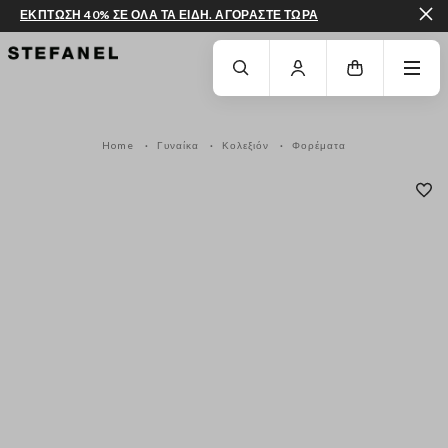
ΕΚΠΤΩΣΗ 40% ΣΕ ΟΛΑ ΤΑ ΕΙΔΗ. ΑΓΟΡΑΣΤΕ ΤΩΡΑ
ΜΕΤΆΒΑΣΗ ΣΤΟ ΚΎΡΙΟ ΠΕΡΙΕΧΌΜΕΝΟ
ΚΑΤΕΒΕΊΤΕ ΣΤΟ ΚΆΤΩ ΜΈΡΟΣ ΤΗΣ
Home
Γυναίκα
Κολεξιόν
Φορέματα