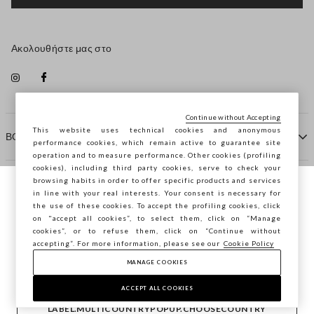
Ακολουθήστε μας στο
Continue without Accepting
This website uses technical cookies and anonymous
ΒΟΗΘΕΙΑ
performance cookies, which remain active to guarantee site
operation and to measure performance. Other cookies (profiling
cookies), including third party cookies, serve to check your
browsing habits in order to offer specific products and services
ΠΡΑΚΤΟΡΕΙΟ
in line with your real interests. Your consent is necessary for
Περιηγείστε στο STEFANEL Ελλάδας, θέλετε
the use of these cookies. To accept the profiling cookies, click
να αποθηκεύσετε την τοποθεσία σας;
on "accept all cookies”, to select them, click on “Manage
ΕΠΙΚΟΙΝΩΝΗΣΤΕ ΜΑΖΙ ΜΑΣ
cookies”, or to refuse them, click on “Continue without
accepting”. For more information, please see our
Cookie Policy
ΕΠΙΒΕΒΑΊΩΣΗ
MANAGE COOKIES
Copyright © Ovs S.p.A. ΑΦΜ: 04240010274 - Εταιρικό
κεφάλαιο 290.923.470 -
2.4.0
ACCEPT ALL COOKIES
footer.item.country
Ελλάδα
LABEL.MULTICOUNTRYPOPUP.CHOOSECOUNTRY