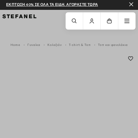
ΕΚΠΤΩΣΗ 40% ΣΕ ΟΛΑ ΤΑ ΕΙΔΗ. ΑΓΟΡΑΣΤΕ ΤΩΡΑ
ΜΕΤΆΒΑΣΗ ΣΤΟ ΚΎΡΙΟ ΠΕΡΙΕΧΌΜΕΝΟ
ΚΑΤΕΒΕΊΤΕ ΣΤΟ ΚΆΤΩ ΜΈΡΟΣ ΤΗΣ
Home
Γυναίκα
Κολεξιόν
T-shirt & Τοπ
Τοπ και φανελάκια