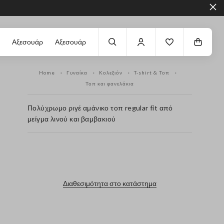
Αξεσουάρ
Αξεσουάρ
Home
Γυναίκα
Κολεξιόν
T-shirt & Τοπ
Τοπ και φανελάκια
Πολύχρωμο ριγέ αμάνικο τοπ regular fit από
μείγμα λινού και βαμβακιού
label.color
Διαθεσιμότητα στο κατάστημα