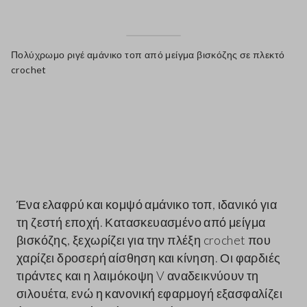
Πολύχρωμο ριγέ αμάνικο τοπ από μείγμα βισκόζης σε πλεκτό
crochet
label.color
Ένα ελαφρύ και κομψό αμάνικο τοπ, ιδανικό για
τη ζεστή εποχή. Κατασκευασμένο από μείγμα
βισκόζης, ξεχωρίζει για την πλέξη crochet που
χαρίζει δροσερή αίσθηση και κίνηση. Οι φαρδιές
τιράντες και η λαιμόκοψη V αναδεικνύουν τη
σιλουέτα, ενώ η κανονική εφαρμογή εξασφαλίζει