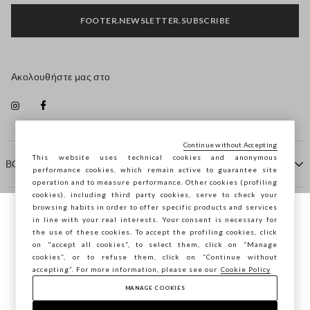
FOOTER.NEWSLETTER.SUBSCRIBE
Ακολουθήστε μας στο
Continue without Accepting
This website uses technical cookies and anonymous
ΒΟΗΘΕΙΑ
performance cookies, which remain active to guarantee site
operation and to measure performance. Other cookies (profiling
cookies), including third party cookies, serve to check your
browsing habits in order to offer specific products and services
ΠΡΑΚΤΟΡΕΙΟ
in line with your real interests. Your consent is necessary for
Περιηγείστε στο STEFANEL Ελλάδας, θέλετε
the use of these cookies. To accept the profiling cookies, click
να αποθηκεύσετε την τοποθεσία σας;
on "accept all cookies”, to select them, click on “Manage
ΕΠΙΚΟΙΝΩΝΗΣΤΕ ΜΑΖΙ ΜΑΣ
cookies”, or to refuse them, click on “Continue without
accepting”. For more information, please see our
Cookie Policy
ΕΠΙΒΕΒΑΊΩΣΗ
MANAGE COOKIES
Copyright © Ovs S.p.A. ΑΦΜ: 04240010274 - Εταιρικό