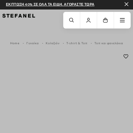
ΕΚΠΤΩΣΗ 40% ΣΕ ΟΛΑ ΤΑ ΕΙΔΗ. ΑΓΟΡΑΣΤΕ ΤΩΡΑ
ΜΕΤΆΒΑΣΗ ΣΤΟ ΚΎΡΙΟ ΠΕΡΙΕΧΌΜΕΝΟ
ΚΑΤΕΒΕΊΤΕ ΣΤΟ ΚΆΤΩ ΜΈΡΟΣ ΤΗΣ
Home
Γυναίκα
Κολεξιόν
T-shirt & Τοπ
Τοπ και φανελάκια