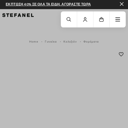
ΕΚΠΤΩΣΗ 40% ΣΕ ΟΛΑ ΤΑ ΕΙΔΗ. ΑΓΟΡΑΣΤΕ ΤΩΡΑ
ΜΕΤΆΒΑΣΗ ΣΤΟ ΚΎΡΙΟ ΠΕΡΙΕΧΌΜΕΝΟ
ΚΑΤΕΒΕΊΤΕ ΣΤΟ ΚΆΤΩ ΜΈΡΟΣ ΤΗΣ
Home
Γυναίκα
Κολεξιόν
Φορέματα