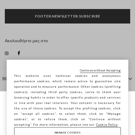
FOOTER.NEWSLETTER.SUBSCRIBE
Ακολουθήστε μας στο
Continue without Accepting
This website uses technical cookies and anonymous
ΒΟΗΘΕΙΑ
performance cookies, which remain active to guarantee site
operation and to measure performance. Other cookies (profiling
cookies), including third party cookies, serve to check your
browsing habits in order to offer specific products and services
ΠΡΑΚΤΟΡΕΙΟ
in line with your real interests. Your consent is necessary for
Περιηγείστε στο STEFANEL Ελλάδας, θέλετε
the use of these cookies. To accept the profiling cookies, click
να αποθηκεύσετε την τοποθεσία σας;
on "accept all cookies”, to select them, click on “Manage
ΕΠΙΚΟΙΝΩΝΗΣΤΕ ΜΑΖΙ ΜΑΣ
cookies”, or to refuse them, click on “Continue without
accepting”. For more information, please see our
Cookie Policy
ΕΠΙΒΕΒΑΊΩΣΗ
MANAGE COOKIES