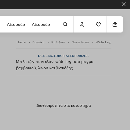
Αξεσουάρ
Αξεσουάρ
Home
Γυναίκα
Κολεξιόν
Παντελόνια
Wide Leg
LABEL.TAG.EDITORIAL.EDITORIALE3
Μπλε τζιν παντελόνι wide leg από μείγμα
βαμβακιού, λινού και βισκόζης
label.color
Διαθεσιμότητα στο κατάστημα