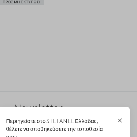
ΠΡΟΣ ΜΗ ΕΚΤΎΠΩΣΗ
Newsletter
Λάβε ενημερώσεις για νέα drops, συλλογές και
Περιηγείστε στο STEFANEL Ελλάδας,
προωθητικές ενέργειες. Για εσένα έκπτωση 10%.
θέλετε να αποθηκεύσετε την τοποθεσία
σας;