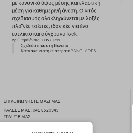
με κανονικό ύψος μέσης και ελαστική
μέση για καθημερινή άνεση. Ο λιτός
σχεδιασμός ολοκληρώνεται με λοξές
πλαϊνές τσέπες, ιδανικές για ένα
ευέλικτο και σύγχρονο look.
Αριθ. προϊόντος
003570999
Σχεδιάστηκε στη Βενετία
Κατασκευάστηκε στη/στο
BANGLADESH
ΕΠΙΚΟΙΝΩΝΗΣΤΕ ΜΑΖΙ ΜΑΣ
ΚΑΛΕΣΕ ΜΑΣ: 041 8520343
ΓΡΑΨΤΕ ΜΑΣ
ΑΚΟΛΟΥΘΗΣΤΕ ΤΗΝ
ΠΑΡΑΓΓΕΛΙΑ/ΕΠΙΣΤΡΟΦΗ
Continue without Accepting