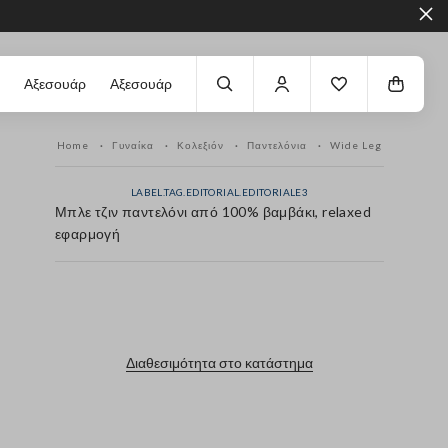
Αξεσουάρ
Αξεσουάρ
Home
Γυναίκα
Κολεξιόν
Παντελόνια
Wide Leg
LABEL.TAG.EDITORIAL.EDITORIALE3
Μπλε τζιν παντελόνι από 100% βαμβάκι, relaxed
εφαρμογή
label.color
Διαθεσιμότητα στο κατάστημα