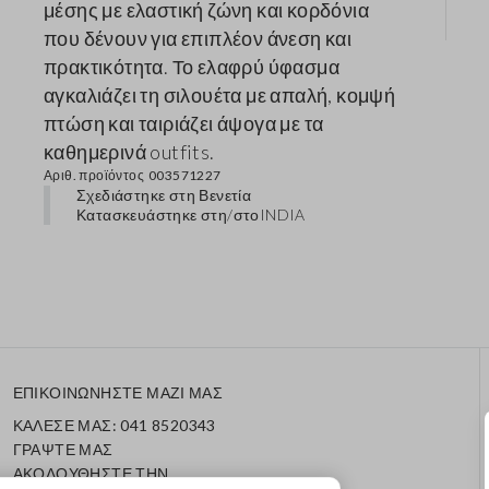
μέσης με ελαστική ζώνη και κορδόνια
που δένουν για επιπλέον άνεση και
πρακτικότητα. Το ελαφρύ ύφασμα
αγκαλιάζει τη σιλουέτα με απαλή, κομψή
πτώση και ταιριάζει άψογα με τα
καθημερινά outfits.
Αριθ. προϊόντος
003571227
Σχεδιάστηκε στη Βενετία
Κατασκευάστηκε στη/στο
INDIA
ΕΠΙΚΟΙΝΩΝΗΣΤΕ ΜΑΖΙ ΜΑΣ
ΚΑΛΕΣΕ ΜΑΣ: 041 8520343
ΓΡΑΨΤΕ ΜΑΣ
ΑΚΟΛΟΥΘΗΣΤΕ ΤΗΝ