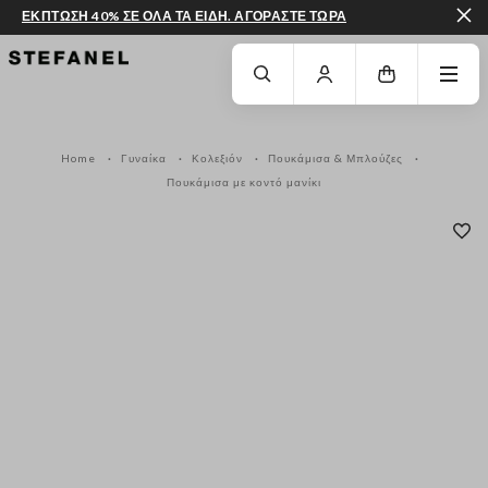
ΕΚΠΤΩΣΗ 40% ΣΕ ΟΛΑ ΤΑ ΕΙΔΗ. ΑΓΟΡΑΣΤΕ ΤΩΡΑ
ΜΕΤΆΒΑΣΗ ΣΤΟ ΚΎΡΙΟ ΠΕΡΙΕΧΌΜΕΝΟ
ΚΑΤΕΒΕΊΤΕ ΣΤΟ ΚΆΤΩ ΜΈΡΟΣ ΤΗΣ
Home
Γυναίκα
Κολεξιόν
Πουκάμισα & Μπλούζες
Πουκάμισα με κοντό μανίκι