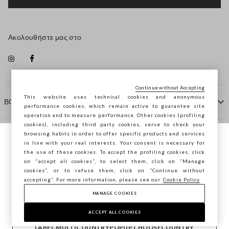
Ακολουθήστε μας στο
Continue without Accepting
This website uses technical cookies and anonymous
ΒΟΗΘΕΙΑ
performance cookies, which remain active to guarantee site
operation and to measure performance. Other cookies (profiling
cookies), including third party cookies, serve to check your
browsing habits in order to offer specific products and services
ΠΡΑΚΤΟΡΕΙΟ
in line with your real interests. Your consent is necessary for
Περιηγείστε στο STEFANEL Ελλάδας, θέλετε
the use of these cookies. To accept the profiling cookies, click
να αποθηκεύσετε την τοποθεσία σας;
on "accept all cookies”, to select them, click on “Manage
ΕΠΙΚΟΙΝΩΝΗΣΤΕ ΜΑΖΙ ΜΑΣ
cookies”, or to refuse them, click on “Continue without
accepting”. For more information, please see our
Cookie Policy
ΕΠΙΒΕΒΑΊΩΣΗ
MANAGE COOKIES
Copyright © Ovs S.p.A. ΑΦΜ: 04240010274 - Εταιρικό
κεφάλαιο 290.923.470 -
2.4.0
ACCEPT ALL COOKIES
footer.item.country
Ελλάδα
LABEL.MULTICOUNTRYPOPUP.CHOOSECOUNTRY