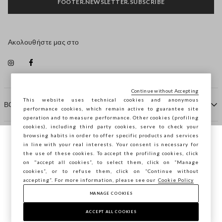
FOOTER.NEWSLETTER.SUBSCRIBE
Ακολουθήστε μας στο
Continue without Accepting
This website uses technical cookies and anonymous
ΒΟΗΘΕΙΑ
performance cookies, which remain active to guarantee site
operation and to measure performance. Other cookies (profiling
cookies), including third party cookies, serve to check your
browsing habits in order to offer specific products and services
ΠΡΑΚΤΟΡΕΙΟ
in line with your real interests. Your consent is necessary for
Περιηγείστε στο STEFANEL Ελλάδας, θέλετε
the use of these cookies. To accept the profiling cookies, click
να αποθηκεύσετε την τοποθεσία σας;
on "accept all cookies”, to select them, click on “Manage
ΕΠΙΚΟΙΝΩΝΗΣΤΕ ΜΑΖΙ ΜΑΣ
cookies”, or to refuse them, click on “Continue without
accepting”. For more information, please see our
Cookie Policy
ΕΠΙΒΕΒΑΊΩΣΗ
MANAGE COOKIES
Copyright © Ovs S.p.A. ΑΦΜ: 04240010274 - Εταιρικό
κεφάλαιο 290.923.470 -
2.4.0
ACCEPT ALL COOKIES