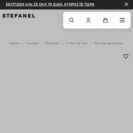
ΕΚΠΤΩΣΗ 40% ΣΕ ΟΛΑ ΤΑ ΕΙΔΗ. ΑΓΟΡΑΣΤΕ ΤΩΡΑ
ΜΕΤΆΒΑΣΗ ΣΤΟ ΚΎΡΙΟ ΠΕΡΙΕΧΌΜΕΝΟ
ΚΑΤΕΒΕΊΤΕ ΣΤΟ ΚΆΤΩ ΜΈΡΟΣ ΤΗΣ
Home
Γυναίκα
Κολεξιόν
T-shirt & Τοπ
Τοπ και φανελάκια