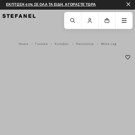
ΕΚΠΤΩΣΗ 40% ΣΕ ΟΛΑ ΤΑ ΕΙΔΗ. ΑΓΟΡΑΣΤΕ ΤΩΡΑ
ΜΕΤΆΒΑΣΗ ΣΤΟ ΚΎΡΙΟ ΠΕΡΙΕΧΌΜΕΝΟ
ΚΑΤΕΒΕΊΤΕ ΣΤΟ ΚΆΤΩ ΜΈΡΟΣ ΤΗΣ
Home
Γυναίκα
Κολεξιόν
Παντελόνια
Wide Leg