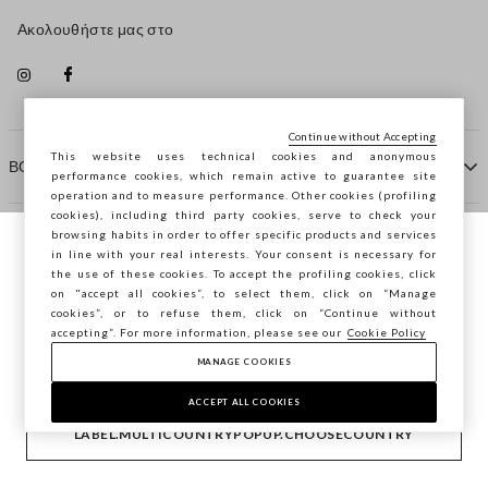
Ακολουθήστε μας στο
Continue without Accepting
This website uses technical cookies and anonymous
ΒΟΗΘΕΙΑ
performance cookies, which remain active to guarantee site
operation and to measure performance. Other cookies (profiling
cookies), including third party cookies, serve to check your
browsing habits in order to offer specific products and services
ΠΡΑΚΤΟΡΕΙΟ
in line with your real interests. Your consent is necessary for
Περιηγείστε στο STEFANEL Ελλάδας, θέλετε
the use of these cookies. To accept the profiling cookies, click
να αποθηκεύσετε την τοποθεσία σας;
on "accept all cookies”, to select them, click on “Manage
ΕΠΙΚΟΙΝΩΝΗΣΤΕ ΜΑΖΙ ΜΑΣ
cookies”, or to refuse them, click on “Continue without
accepting”. For more information, please see our
Cookie Policy
ΕΠΙΒΕΒΑΊΩΣΗ
MANAGE COOKIES
Copyright © Ovs S.p.A. ΑΦΜ: 04240010274 - Εταιρικό
κεφάλαιο 290.923.470 -
2.4.0
ACCEPT ALL COOKIES
footer.item.country
Ελλάδα
LABEL.MULTICOUNTRYPOPUP.CHOOSECOUNTRY