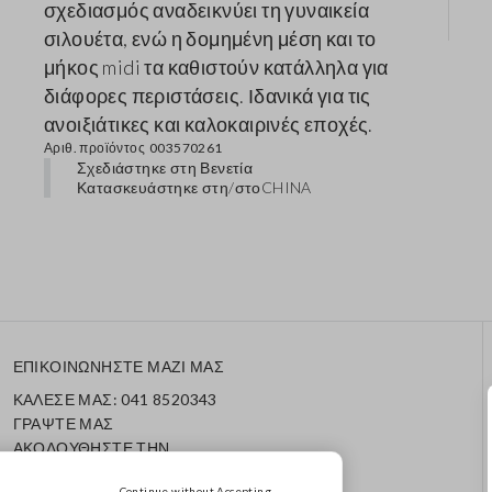
σχεδιασμός αναδεικνύει τη γυναικεία
σιλουέτα, ενώ η δομημένη μέση και το
μήκος midi τα καθιστούν κατάλληλα για
διάφορες περιστάσεις. Ιδανικά για τις
ανοιξιάτικες και καλοκαιρινές εποχές.
Αριθ. προϊόντος
003570261
Σχεδιάστηκε στη Βενετία
Κατασκευάστηκε στη/στο
CHINA
ΕΠΙΚΟΙΝΩΝΗΣΤΕ ΜΑΖΙ ΜΑΣ
ΚΑΛΕΣΕ ΜΑΣ: 041 8520343
ΓΡΑΨΤΕ ΜΑΣ
ΑΚΟΛΟΥΘΗΣΤΕ ΤΗΝ
ΠΑΡΑΓΓΕΛΙΑ/ΕΠΙΣΤΡΟΦΗ
ΣΑΣ
Continue without Accepting