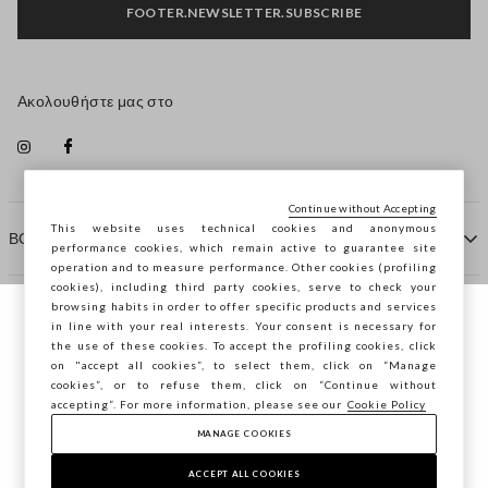
FOOTER.NEWSLETTER.SUBSCRIBE
Ακολουθήστε μας στο
Continue without Accepting
This website uses technical cookies and anonymous
ΒΟΗΘΕΙΑ
performance cookies, which remain active to guarantee site
operation and to measure performance. Other cookies (profiling
cookies), including third party cookies, serve to check your
browsing habits in order to offer specific products and services
ΠΡΑΚΤΟΡΕΙΟ
in line with your real interests. Your consent is necessary for
Περιηγείστε στο STEFANEL Ελλάδας, θέλετε
the use of these cookies. To accept the profiling cookies, click
να αποθηκεύσετε την τοποθεσία σας;
on "accept all cookies”, to select them, click on “Manage
ΕΠΙΚΟΙΝΩΝΗΣΤΕ ΜΑΖΙ ΜΑΣ
cookies”, or to refuse them, click on “Continue without
accepting”. For more information, please see our
Cookie Policy
ΕΠΙΒΕΒΑΊΩΣΗ
MANAGE COOKIES
Copyright © Ovs S.p.A. ΑΦΜ: 04240010274 - Εταιρικό
κεφάλαιο 290.923.470 -
2.4.0
ACCEPT ALL COOKIES