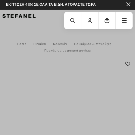
ΕΚΠΤΩΣΗ 40% ΣΕ ΟΛΑ ΤΑ ΕΙΔΗ. ΑΓΟΡΑΣΤΕ ΤΩΡΑ
ΜΕΤΆΒΑΣΗ ΣΤΟ ΚΎΡΙΟ ΠΕΡΙΕΧΌΜΕΝΟ
ΚΑΤΕΒΕΊΤΕ ΣΤΟ ΚΆΤΩ ΜΈΡΟΣ ΤΗΣ
Home
Γυναίκα
Κολεξιόν
Πουκάμισα & Μπλούζες
Πουκάμισα με μακριά μανίκια