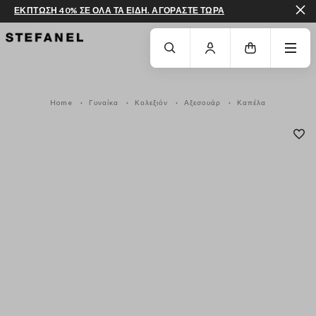
ΕΚΠΤΩΣΗ 40% ΣΕ ΟΛΑ ΤΑ ΕΙΔΗ. ΑΓΟΡΑΣΤΕ ΤΩΡΑ
ΜΕΤΆΒΑΣΗ ΣΤΟ ΚΎΡΙΟ ΠΕΡΙΕΧΌΜΕΝΟ
ΚΑΤΕΒΕΊΤΕ ΣΤΟ ΚΆΤΩ ΜΈΡΟΣ ΤΗΣ
Home
Γυναίκα
Κολεξιόν
Αξεσουάρ
Καπέλα