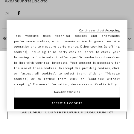
Ακολουθήστε μας στο
Continue without Accepting
This website uses technical cookies and anonymous
ΒΟΗΘΕΙΑ
performance cookies, which remain active to guarantee site
operation and to measure performance. Other cookies (profiling
cookies), including third party cookies, serve to check your
browsing habits in order to offer specific products and services
ΠΡΑΚΤΟΡΕΙΟ
in line with your real interests. Your consent is necessary for
Περιηγείστε στο STEFANEL Ελλάδας, θέλετε
the use of these cookies. To accept the profiling cookies, click
να αποθηκεύσετε την τοποθεσία σας;
on "accept all cookies”, to select them, click on “Manage
ΕΠΙΚΟΙΝΩΝΗΣΤΕ ΜΑΖΙ ΜΑΣ
cookies”, or to refuse them, click on “Continue without
accepting”. For more information, please see our
Cookie Policy
ΕΠΙΒΕΒΑΊΩΣΗ
MANAGE COOKIES
Copyright © Ovs S.p.A. ΑΦΜ: 04240010274 - Εταιρικό
κεφάλαιο 290.923.470 -
2.4.0
ACCEPT ALL COOKIES
footer.item.country
Ελλάδα
LABEL.MULTICOUNTRYPOPUP.CHOOSECOUNTRY
Privacy Policy
-
Cookie Policy
-
Manage cookies