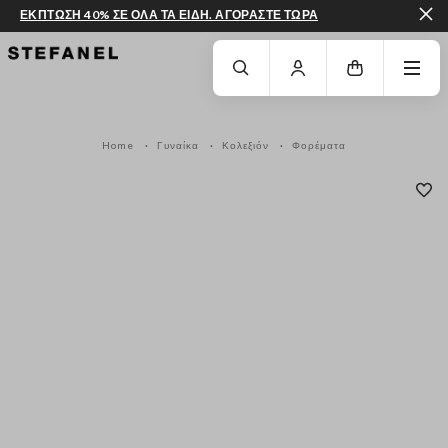
ΕΚΠΤΩΣΗ 40% ΣΕ ΟΛΑ ΤΑ ΕΙΔΗ. ΑΓΟΡΑΣΤΕ ΤΩΡΑ
ΜΕΤΆΒΑΣΗ ΣΤΟ ΚΎΡΙΟ ΠΕΡΙΕΧΌΜΕΝΟ
ΚΑΤΕΒΕΊΤΕ ΣΤΟ ΚΆΤΩ ΜΈΡΟΣ ΤΗΣ
Home
Γυναίκα
Κολεξιόν
Φορέματα