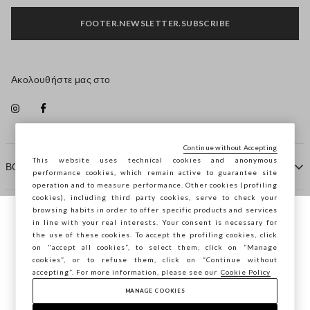
FOOTER.NEWSLETTER.SUBSCRIBE
Ακολουθήστε μας στο
Continue without Accepting
This website uses technical cookies and anonymous
ΒΟΗΘΕΙΑ
performance cookies, which remain active to guarantee site
operation and to measure performance. Other cookies (profiling
cookies), including third party cookies, serve to check your
browsing habits in order to offer specific products and services
ΠΡΑΚΤΟΡΕΙΟ
in line with your real interests. Your consent is necessary for
Περιηγείστε στο STEFANEL Ελλάδας, θέλετε
the use of these cookies. To accept the profiling cookies, click
να αποθηκεύσετε την τοποθεσία σας;
on "accept all cookies”, to select them, click on “Manage
ΕΠΙΚΟΙΝΩΝΗΣΤΕ ΜΑΖΙ ΜΑΣ
cookies”, or to refuse them, click on “Continue without
accepting”. For more information, please see our
Cookie Policy
ΕΠΙΒΕΒΑΊΩΣΗ
MANAGE COOKIES
Copyright © Ovs S.p.A. ΑΦΜ: 04240010274 - Εταιρικό