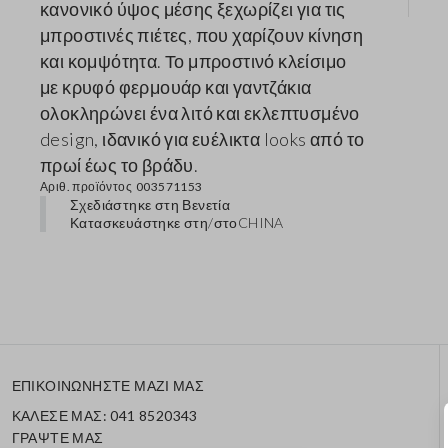
κανονικό ύψος μέσης ξεχωρίζει για τις
μπροστινές πιέτες, που χαρίζουν κίνηση
και κομψότητα. Το μπροστινό κλείσιμο
με κρυφό φερμουάρ και γαντζάκια
ολοκληρώνει ένα λιτό και εκλεπτυσμένο
design, ιδανικό για ευέλικτα looks από το
πρωί έως το βράδυ.
Αριθ. προϊόντος
003571153
Σχεδιάστηκε στη Βενετία
Κατασκευάστηκε στη/στο
CHINA
ΕΠΙΚΟΙΝΩΝΗΣΤΕ ΜΑΖΙ ΜΑΣ
ΚΑΛΕΣΕ ΜΑΣ: 041 8520343
ΓΡΑΨΤΕ ΜΑΣ