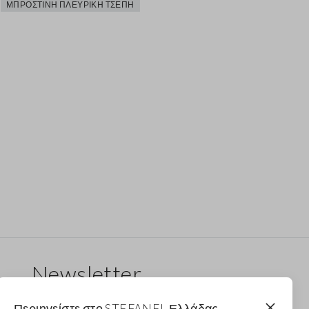
ΜΠΡΟΣΤΙΝΉ ΠΛΕΥΡΙΚΉ ΤΣΈΠΗ
Newsletter
Λάβε ενημερώσεις για νέα drops, συλλογές και
Περιηγείστε στο STEFANEL Ελλάδας,