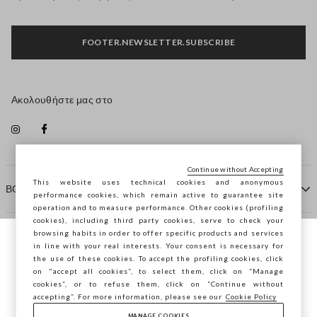
FOOTER.NEWSLETTER.SUBSCRIBE
Ακολουθήστε μας στο
Continue without Accepting
This website uses technical cookies and anonymous
ΒΟΗΘΕΙΑ
performance cookies, which remain active to guarantee site
operation and to measure performance. Other cookies (profiling
cookies), including third party cookies, serve to check your
browsing habits in order to offer specific products and services
ΠΡΑΚΤΟΡΕΙΟ
in line with your real interests. Your consent is necessary for
Περιηγείστε στο STEFANEL Ελλάδας, θέλετε
the use of these cookies. To accept the profiling cookies, click
να αποθηκεύσετε την τοποθεσία σας;
on "accept all cookies”, to select them, click on “Manage
ΕΠΙΚΟΙΝΩΝΗΣΤΕ ΜΑΖΙ ΜΑΣ
cookies”, or to refuse them, click on “Continue without
accepting”. For more information, please see our
Cookie Policy
MANAGE COOKIES