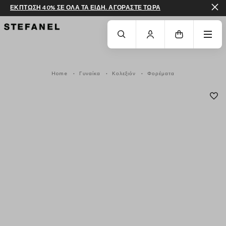
ΕΚΠΤΩΣΗ 40% ΣΕ ΟΛΑ ΤΑ ΕΙΔΗ. ΑΓΟΡΑΣΤΕ ΤΩΡΑ
ΜΕΤΆΒΑΣΗ ΣΤΟ ΚΎΡΙΟ ΠΕΡΙΕΧΌΜΕΝΟ
ΚΑΤΕΒΕΊΤΕ ΣΤΟ ΚΆΤΩ ΜΈΡΟΣ ΤΗΣ
Home
Γυναίκα
Κολεξιόν
Φορέματα