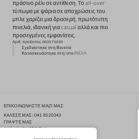
πράσινο ρέλι σε αντίθεση. Το all-over
τύπωμα με ψάρια σε αποχρώσεις του
μπλε χαρίζει μια δροσερή, πρωτότυπη
πινελιά, ιδανική για casual αλλά και πιο
προσεγμένες εμφανίσεις.
Αριθ. προϊόντος
003571030
Σχεδιάστηκε στη Βενετία
Κατασκευάστηκε στη/στο
INDIA
ΕΠΙΚΟΙΝΩΝΗΣΤΕ ΜΑΖΙ ΜΑΣ
ΚΑΛΕΣΕ ΜΑΣ: 041 8520343
ΓΡΑΨΤΕ ΜΑΣ
ΑΚΟΛΟΥΘΗΣΤΕ ΤΗΝ
ΠΑΡΑΓΓΕΛΙΑ/ΕΠΙΣΤΡΟΦΗ
Continue without Accepting