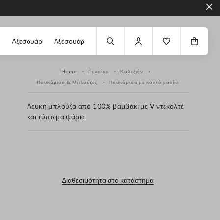
Αξεσουάρ
Αξεσουάρ
Home
Γυναίκα
Κολεξιόν
Πουκάμισα & Μπλούζες
Πουκάμισα με κοντό μανίκι
Λευκή μπλούζα από 100% βαμβάκι με V ντεκολτέ
και τύπωμα ψάρια
label.color
Διαθεσιμότητα στο κατάστημα