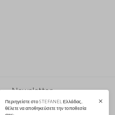
Newsletter
Λάβε ενημερώσεις για νέα drops, συλλογές και
Περιηγείστε στο STEFANEL Ελλάδας,
προωθητικές ενέργειες. Για εσένα έκπτωση 10%.
θέλετε να αποθηκεύσετε την τοποθεσία
σας;