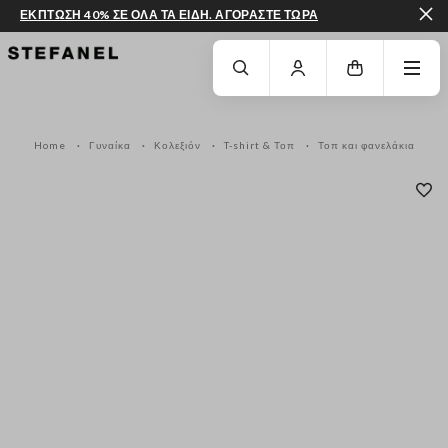
ΕΚΠΤΩΣΗ 40% ΣΕ ΟΛΑ ΤΑ ΕΙΔΗ. ΑΓΟΡΑΣΤΕ ΤΩΡΑ
ΜΕΤΆΒΑΣΗ ΣΤΟ ΚΎΡΙΟ ΠΕΡΙΕΧΌΜΕΝΟ
ΚΑΤΕΒΕΊΤΕ ΣΤΟ ΚΆΤΩ ΜΈΡΟΣ ΤΗΣ
Home
Γυναίκα
Κολεξιόν
T-shirt & Τοπ
Τοπ και φανελάκια