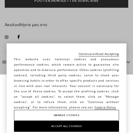
FOOTER.NEWSLETTER.SUBSCRIBE
Ακολουθήστε μας στο
Continue without Accepting
This website uses technical cookies and anonymous
ΒΟΗΘΕΙΑ
performance cookies, which remain active to guarantee site
operation and to measure performance. Other cookies (profiling
cookies), including third party cookies, serve to check your
browsing habits in order to offer specific products and services
ΠΡΑΚΤΟΡΕΙΟ
in line with your real interests. Your consent is necessary for
Περιηγείστε στο STEFANEL Ελλάδας, θέλετε
the use of these cookies. To accept the profiling cookies, click
να αποθηκεύσετε την τοποθεσία σας;
on "accept all cookies”, to select them, click on “Manage
ΕΠΙΚΟΙΝΩΝΗΣΤΕ ΜΑΖΙ ΜΑΣ
cookies”, or to refuse them, click on “Continue without
accepting”. For more information, please see our
Cookie Policy
ΕΠΙΒΕΒΑΊΩΣΗ
MANAGE COOKIES
Copyright © Ovs S.p.A. ΑΦΜ: 04240010274 - Εταιρικό
κεφάλαιο 290.923.470 -
2.4.0
ACCEPT ALL COOKIES