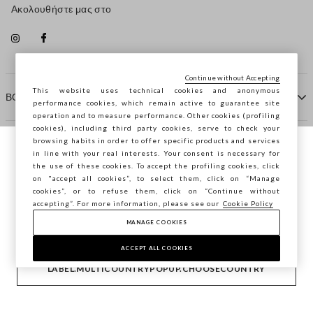
Ακολουθήστε μας στο
Continue without Accepting
This website uses technical cookies and anonymous
ΒΟΗΘΕΙΑ
performance cookies, which remain active to guarantee site
operation and to measure performance. Other cookies (profiling
cookies), including third party cookies, serve to check your
browsing habits in order to offer specific products and services
ΠΡΑΚΤΟΡΕΙΟ
in line with your real interests. Your consent is necessary for
Περιηγείστε στο STEFANEL Ελλάδας, θέλετε
the use of these cookies. To accept the profiling cookies, click
να αποθηκεύσετε την τοποθεσία σας;
on "accept all cookies”, to select them, click on “Manage
ΕΠΙΚΟΙΝΩΝΗΣΤΕ ΜΑΖΙ ΜΑΣ
cookies”, or to refuse them, click on “Continue without
accepting”. For more information, please see our
Cookie Policy
ΕΠΙΒΕΒΑΊΩΣΗ
MANAGE COOKIES
Copyright © Ovs S.p.A. ΑΦΜ: 04240010274 - Εταιρικό
κεφάλαιο 290.923.470 -
2.4.0
ACCEPT ALL COOKIES
footer.item.country
Ελλάδα
LABEL.MULTICOUNTRYPOPUP.CHOOSECOUNTRY