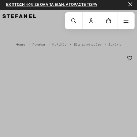
ΕΚΠΤΩΣΗ 40% ΣΕ ΟΛΑ ΤΑ ΕΙΔΗ. ΑΓΟΡΑΣΤΕ ΤΩΡΑ
ΜΕΤΆΒΑΣΗ ΣΤΟ ΚΎΡΙΟ ΠΕΡΙΕΧΌΜΕΝΟ
ΚΑΤΕΒΕΊΤΕ ΣΤΟ ΚΆΤΩ ΜΈΡΟΣ ΤΗΣ
Home
Γυναίκα
Κολεξιόν
Εξωτερικά ρούχα
Σακάκια