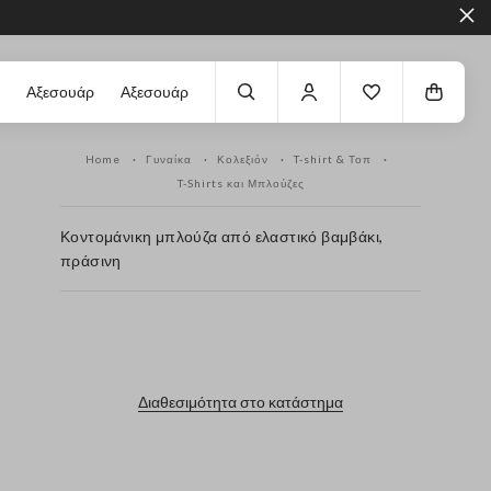
Αξεσουάρ
Αξεσουάρ
Home
Γυναίκα
Κολεξιόν
T-shirt & Τοπ
T-Shirts και Μπλούζες
Κοντομάνικη μπλούζα από ελαστικό βαμβάκι,
πράσινη
label.color
Διαθεσιμότητα στο κατάστημα