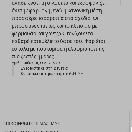
αναδεικνύει τη σιλουέτα και εξασφαλίζει
άνετη εφαρμογή, ενώ η κανονική μέση
προσφέρει ισορροπία στο σχέδιο. Οι
μπροστινές πιέτες και το κλείσιμο με
φερμουάρ και γαντζάκι τονίζουν το
καθαρό και ευέλικτο ύφος του. Φοριέται
εύκολα με πουκάμισα ή ελαφριά τοπ τις
πιο ζεστές ημέρες.
Αριθ. προϊόντος
003571970
Σχεδιάστηκε στη Βενετία
Κατασκευάστηκε στη/στο
CHINA
ΕΠΙΚΟΙΝΩΝΗΣΤΕ ΜΑΖΙ ΜΑΣ