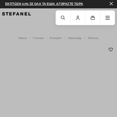
ΕΚΠΤΩΣΗ 40% ΣΕ ΟΛΑ ΤΑ ΕΙΔΗ. ΑΓΟΡΑΣΤΕ ΤΩΡΑ
ΜΕΤΆΒΑΣΗ ΣΤΟ ΚΎΡΙΟ ΠΕΡΙΕΧΌΜΕΝΟ
ΚΑΤΕΒΕΊΤΕ ΣΤΟ ΚΆΤΩ ΜΈΡΟΣ ΤΗΣ
Home
Γυναίκα
Κολεξιόν
Αξεσουάρ
Τσάντες