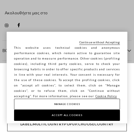
Ακολουθήστε μας στο
Continue without Accepting
This website uses technical cookies and anonymous
ΒΟΗΘΕΙΑ
performance cookies, which remain active to guarantee site
operation and to measure performance. Other cookies (profiling
cookies), including third party cookies, serve to check your
browsing habits in order to offer specific products and services
ΠΡΑΚΤΟΡΕΙΟ
in line with your real interests. Your consent is necessary for
Περιηγείστε στο STEFANEL Ελλάδας, θέλετε
the use of these cookies. To accept the profiling cookies, click
να αποθηκεύσετε την τοποθεσία σας;
on "accept all cookies”, to select them, click on “Manage
ΕΠΙΚΟΙΝΩΝΗΣΤΕ ΜΑΖΙ ΜΑΣ
cookies”, or to refuse them, click on “Continue without
accepting”. For more information, please see our
Cookie Policy
ΕΠΙΒΕΒΑΊΩΣΗ
MANAGE COOKIES
Copyright © Ovs S.p.A. ΑΦΜ: 04240010274 - Εταιρικό
κεφάλαιο 290.923.470 -
2.4.0
ACCEPT ALL COOKIES
footer.item.country
Ελλάδα
LABEL.MULTICOUNTRYPOPUP.CHOOSECOUNTRY