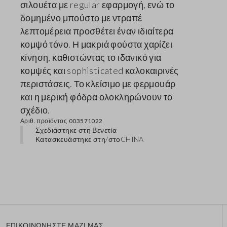
σιλουέτα με regular εφαρμογή, ενώ το
δομημένο μπούστο με ντραπέ
λεπτομέρεια προσθέτει έναν ιδιαίτερα
κομψό τόνο. Η μακριά φούστα χαρίζει
κίνηση, καθιστώντας το ιδανικό για
κομψές και sophisticated καλοκαιρινές
περιστάσεις. Το κλείσιμο με φερμουάρ
και η μερική φόδρα ολοκληρώνουν το
σχέδιο.
Αριθ. προϊόντος
003571022
Σχεδιάστηκε στη Βενετία
Κατασκευάστηκε στη/στο
CHINA
ΕΠΙΚΟΙΝΩΝΗΣΤΕ ΜΑΖΙ ΜΑΣ