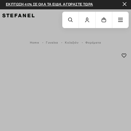
ΕΚΠΤΩΣΗ 40% ΣΕ ΟΛΑ ΤΑ ΕΙΔΗ. ΑΓΟΡΑΣΤΕ ΤΩΡΑ
ΜΕΤΆΒΑΣΗ ΣΤΟ ΚΎΡΙΟ ΠΕΡΙΕΧΌΜΕΝΟ
ΚΑΤΕΒΕΊΤΕ ΣΤΟ ΚΆΤΩ ΜΈΡΟΣ ΤΗΣ
Home
Γυναίκα
Κολεξιόν
Φορέματα