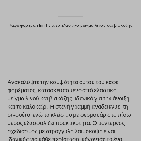
Καφέ φόρεμα slim fit από ελαστικό μείγμα λινού και βισκόζης
label.color
Ανακαλύψτε την κομψότητα αυτού του καφέ
φορέματος, κατασκευασμένο από ελαστικό
μείγμα λινού και βισκόζης, ιδανικό για την άνοιξη
και το καλοκαίρι. Η στενή γραμμή αναδεικνύει τη
σιλουέτα, ενώ το κλείσιμο με φερμουάρ στο πίσω
μέρος εξασφαλίζει πρακτικότητα. Ο μοντέρνος
σχεδιασμός με στρογγυλή λαιμόκοψη είναι
ιδανικός για κάθε περίσταση, κάνοντάς το ένα