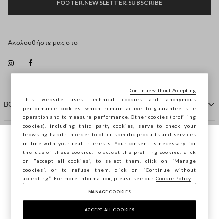
FOOTER.NEWSLETTER.SUBSCRIBE
Ακολουθήστε μας στο
Continue without Accepting
This website uses technical cookies and anonymous
ΒΟΗΘΕΙΑ
performance cookies, which remain active to guarantee site
operation and to measure performance. Other cookies (profiling
cookies), including third party cookies, serve to check your
browsing habits in order to offer specific products and services
ΠΡΑΚΤΟΡΕΙΟ
in line with your real interests. Your consent is necessary for
Περιηγείστε στο STEFANEL Ελλάδας, θέλετε
the use of these cookies. To accept the profiling cookies, click
να αποθηκεύσετε την τοποθεσία σας;
on "accept all cookies”, to select them, click on “Manage
ΕΠΙΚΟΙΝΩΝΗΣΤΕ ΜΑΖΙ ΜΑΣ
cookies”, or to refuse them, click on “Continue without
accepting”. For more information, please see our
Cookie Policy
ΕΠΙΒΕΒΑΊΩΣΗ
MANAGE COOKIES
Copyright © Ovs S.p.A. ΑΦΜ: 04240010274 - Εταιρικό
κεφάλαιο 290.923.470 -
2.4.0
ACCEPT ALL COOKIES