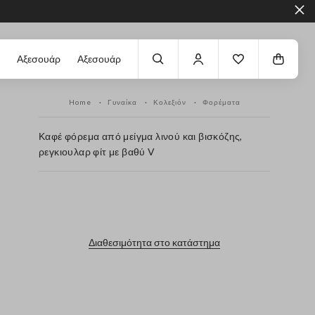
Αξεσουάρ
Αξεσουάρ
Home
Γυναίκα
Κολεξιόν
Φορέματα
Καφέ φόρεμα από μείγμα λινού και βισκόζης,
ρεγκιουλαρ φίτ με βαθύ V
label.color
Διαθεσιμότητα στο κατάστημα