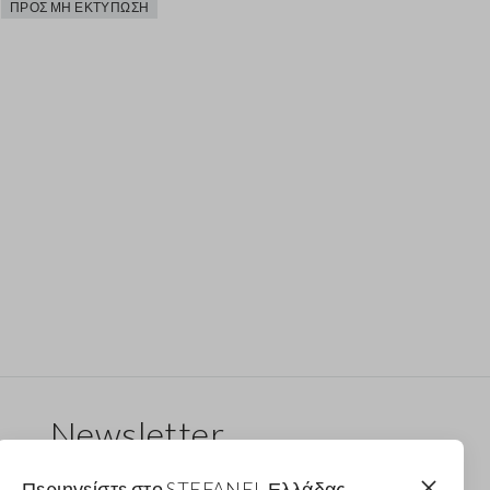
ΠΡΟΣ ΜΗ ΕΚΤΎΠΩΣΗ
Newsletter
Λάβε ενημερώσεις για νέα drops, συλλογές και
Περιηγείστε στο STEFANEL Ελλάδας,