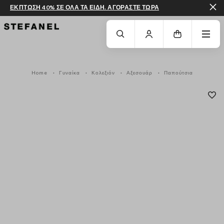
ΕΚΠΤΩΣΗ 40% ΣΕ ΟΛΑ ΤΑ ΕΙΔΗ. ΑΓΟΡΑΣΤΕ ΤΩΡΑ
ΜΕΤΆΒΑΣΗ ΣΤΟ ΚΎΡΙΟ ΠΕΡΙΕΧΌΜΕΝΟ
ΚΑΤΕΒΕΊΤΕ ΣΤΟ ΚΆΤΩ ΜΈΡΟΣ ΤΗΣ
Home
Γυναίκα
Κολεξιόν
Αξεσουάρ
Παπούτσια