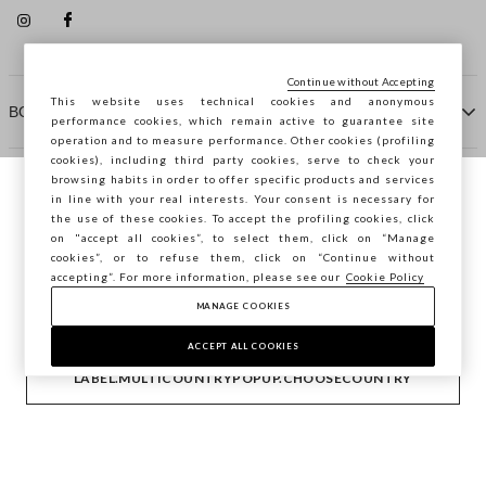
Continue without Accepting
This website uses technical cookies and anonymous
ΒΟΗΘΕΙΑ
performance cookies, which remain active to guarantee site
operation and to measure performance. Other cookies (profiling
cookies), including third party cookies, serve to check your
browsing habits in order to offer specific products and services
ΠΡΑΚΤΟΡΕΙΟ
in line with your real interests. Your consent is necessary for
Περιηγείστε στο STEFANEL Ελλάδας, θέλετε
the use of these cookies. To accept the profiling cookies, click
να αποθηκεύσετε την τοποθεσία σας;
on "accept all cookies”, to select them, click on “Manage
ΕΠΙΚΟΙΝΩΝΗΣΤΕ ΜΑΖΙ ΜΑΣ
cookies”, or to refuse them, click on “Continue without
accepting”. For more information, please see our
Cookie Policy
ΕΠΙΒΕΒΑΊΩΣΗ
MANAGE COOKIES
Copyright © Ovs S.p.A. ΑΦΜ: 04240010274 - Εταιρικό
κεφάλαιο 290.923.470 -
2.4.0
ACCEPT ALL COOKIES
footer.item.country
Ελλάδα
LABEL.MULTICOUNTRYPOPUP.CHOOSECOUNTRY
Privacy Policy
-
Cookie Policy
-
Manage cookies