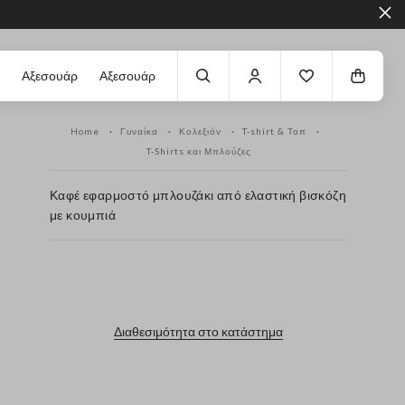
Αξεσουάρ
Αξεσουάρ
Home
Γυναίκα
Κολεξιόν
T-shirt & Τοπ
T-Shirts και Μπλούζες
Καφέ εφαρμοστό μπλουζάκι από ελαστική βισκόζη
με κουμπιά
label.color
Διαθεσιμότητα στο κατάστημα