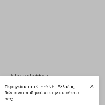
Newsletter
Λάβε ενημερώσεις για νέα drops, συλλογές και
Περιηγείστε στο STEFANEL Ελλάδας,
προωθητικές ενέργειες. Για εσένα έκπτωση 10%.
θέλετε να αποθηκεύσετε την τοποθεσία
σας;
FOOTER.NEWSLETTER.SUBSCRIBE