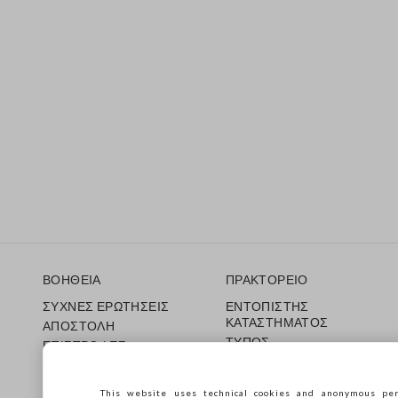
Υποσέλιδο
ΒΟΗΘΕΙΑ
ΠΡΑΚΤΟΡΕΙΟ
ΣΥΧΝΕΣ ΕΡΩΤΗΣΕΙΣ
ΕΝΤΟΠΙΣΤΗΣ
ΚΑΤΑΣΤΗΜΑΤΟΣ
ΑΠΟΣΤΟΛΗ
ΤΥΠΟΣ
ΕΠΙΣΤΡΟΦΕΣ
ΟΡΟΙ ΠΩΛΗΣΗΣ
ΔΩΡΟΚΑΡΤΑ
Franchsing
CARE GUIDE
This website uses technical cookies and anonymous per