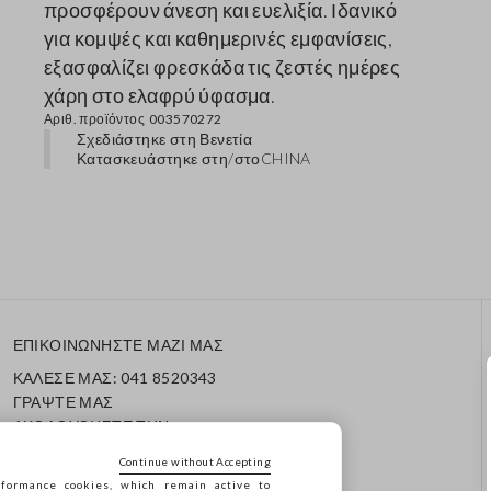
προσφέρουν άνεση και ευελιξία. Ιδανικό
για κομψές και καθημερινές εμφανίσεις,
εξασφαλίζει φρεσκάδα τις ζεστές ημέρες
χάρη στο ελαφρύ ύφασμα.
Αριθ. προϊόντος
003570272
Σχεδιάστηκε στη Βενετία
Κατασκευάστηκε στη/στο
CHINA
ΕΠΙΚΟΙΝΩΝΗΣΤΕ ΜΑΖΙ ΜΑΣ
ΚΑΛΕΣΕ ΜΑΣ: 041 8520343
ΓΡΑΨΤΕ ΜΑΣ
ΑΚΟΛΟΥΘΗΣΤΕ ΤΗΝ
ΠΑΡΑΓΓΕΛΙΑ/ΕΠΙΣΤΡΟΦΗ
Continue without Accepting
ΣΑΣ
formance cookies, which remain active to