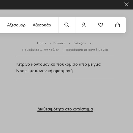
Αξεσουάρ
Αξεσουάρ
Home
Γυναίκα
Κολεξιόν
Πουκάμισα & Μπλούζες
Πουκάμισα με κοντό μανίκι
Κίτρινο κοντομάνικο πουκάμισο από μείγμα
lyocell με κανονική εφαρμογή
label.color
Διαθεσιμότητα στο κατάστημα