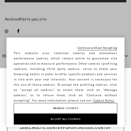
Ακολουθήστε μας στο
Continue without Accepting
This website uses technical cookies and anonymous
ΒΟΗΘΕΙΑ
performance cookies, which remain active to guarantee site
operation and to measure performance. Other cookies (profiling
cookies), including third party cookies, serve to check your
browsing habits in order to offer specific products and services
ΠΡΑΚΤΟΡΕΙΟ
in line with your real interests. Your consent is necessary for
Περιηγείστε στο STEFANEL Ελλάδας, θέλετε
the use of these cookies. To accept the profiling cookies, click
να αποθηκεύσετε την τοποθεσία σας;
on "accept all cookies”, to select them, click on “Manage
ΕΠΙΚΟΙΝΩΝΗΣΤΕ ΜΑΖΙ ΜΑΣ
cookies”, or to refuse them, click on “Continue without
accepting”. For more information, please see our
Cookie Policy
ΕΠΙΒΕΒΑΊΩΣΗ
MANAGE COOKIES
Copyright © Ovs S.p.A. ΑΦΜ: 04240010274 - Εταιρικό
κεφάλαιο 290.923.470 -
2.4.0
ACCEPT ALL COOKIES
footer.item.country
Ελλάδα
LABEL.MULTICOUNTRYPOPUP.CHOOSECOUNTRY