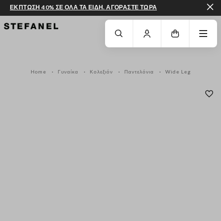
ΕΚΠΤΩΣΗ 40% ΣΕ ΟΛΑ ΤΑ ΕΙΔΗ. ΑΓΟΡΑΣΤΕ ΤΩΡΑ
ΜΕΤΆΒΑΣΗ ΣΤΟ ΚΎΡΙΟ ΠΕΡΙΕΧΌΜΕΝΟ
ΚΑΤΕΒΕΊΤΕ ΣΤΟ ΚΆΤΩ ΜΈΡΟΣ ΤΗΣ
Home
Γυναίκα
Κολεξιόν
Παντελόνια
Wide Leg