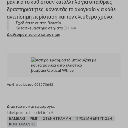
μανίκια το καθιστούν κατάλληλο για υπαίθριες
δραστηριότητες, κάνοντάς το αναγκαίο για κάθε
ανεπίσημη περίσταση και τον ελεύθερο χρόνο.
Σχεδιάστηκε στη Βενετία
Κατασκευάστηκε στη/στο
CHINA
Διαθεσιμότητα στο κατάστημα
Αριθ. προϊόντος
003570663
Διαστάσεις και εφαρμογές
label.product.model.info.5
ΒΑΜΒΆΚΙ
ΡΙΜΠ
ΣΤΕΝΉ ΓΡΑΜΜΉ
ΠΡΟΣ ΜΗ ΕΚΤΎΠΩΣΗ
ΚΟΝΤΌ ΜΑΝΊΚΙ