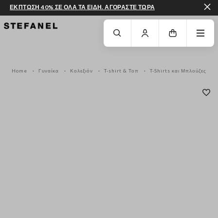
ΕΚΠΤΩΣΗ 40% ΣΕ ΟΛΑ ΤΑ ΕΙΔΗ. ΑΓΟΡΑΣΤΕ ΤΩΡΑ
ΜΕΤΆΒΑΣΗ ΣΤΟ ΚΎΡΙΟ ΠΕΡΙΕΧΌΜΕΝΟ
ΚΑΤΕΒΕΊΤΕ ΣΤΟ ΚΆΤΩ ΜΈΡΟΣ ΤΗΣ
Home
Γυναίκα
Κολεξιόν
T-shirt & Τοπ
T-Shirts και Μπλούζες