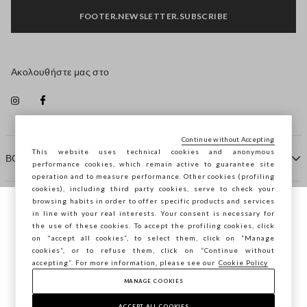
FOOTER.NEWSLETTER.SUBSCRIBE
Ακολουθήστε μας στο
Continue without Accepting
This website uses technical cookies and anonymous
ΒΟΗΘΕΙΑ
performance cookies, which remain active to guarantee site
operation and to measure performance. Other cookies (profiling
cookies), including third party cookies, serve to check your
browsing habits in order to offer specific products and services
ΠΡΑΚΤΟΡΕΙΟ
in line with your real interests. Your consent is necessary for
Περιηγείστε στο STEFANEL Ελλάδας, θέλετε
the use of these cookies. To accept the profiling cookies, click
να αποθηκεύσετε την τοποθεσία σας;
on "accept all cookies”, to select them, click on “Manage
ΕΠΙΚΟΙΝΩΝΗΣΤΕ ΜΑΖΙ ΜΑΣ
cookies”, or to refuse them, click on “Continue without
accepting”. For more information, please see our
Cookie Policy
ΕΠΙΒΕΒΑΊΩΣΗ
MANAGE COOKIES
Copyright © Ovs S.p.A. ΑΦΜ: 04240010274 - Εταιρικό
κεφάλαιο 290.923.470 -
2.4.0
ACCEPT ALL COOKIES