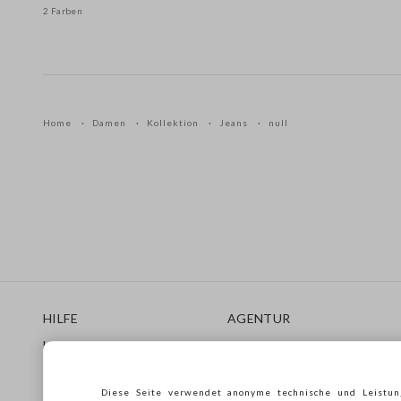
2 Farben
Home
Damen
Kollektion
Jeans
null
Footer
HILFE
AGENTUR
Häufig Gestellte Fragen
Store locator
Lieferungen
Drucken
Rücksendungen
Verkaufsbedingungen
Diese Seite verwendet anonyme technische und Leistun