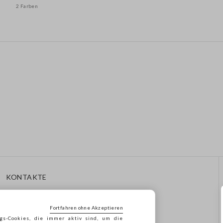
2 Farben
KONTAKTE
Rufen Sie Uns An: 041
8520343
Fortfahren ohne Akzeptieren
Senden Sie Uns Eine E-Mail
gs-Cookies, die immer aktiv sind, um die
Folgen Sie Ihrer