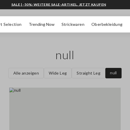
SALE | -50%: WEITERE SALE-ARTIKEL. JETZT KAUFEN
t Selection
Trending Now
Strickwaren
Oberbekleidung
null
null
Alle anzeigen
Wide Leg
Straight Leg