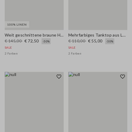
100% LINEN
Weit geschnittene braune Hose aus reinem Leinen
Mehrfarbiges Tanktop aus Leinenmischung, reguläre Passform mit Netzstruktur
€ 145,00
€ 72,50
€ 110,00
€ 55,00
-50%
-50%
SALE
SALE
2 Farben
2 Farben