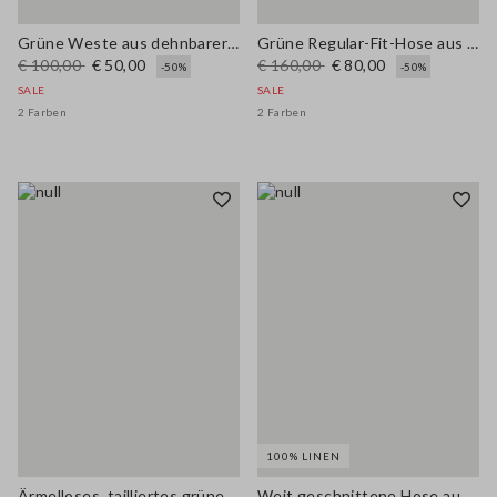
Grüne Weste aus dehnbarer Leinen-Viscose-Mischung, regular fit
Grüne Regular-Fit-Hose aus dehnbarem Leinen-Viskose-Mix
€ 100,00
€ 50,00
€ 160,00
€ 80,00
-50%
-50%
SALE
SALE
2 Farben
2 Farben
100% LINEN
Ärmelloses, tailliertes grünes Leinenmischkleid mit Gürtel
Weit geschnittene Hose aus reinem braunem Leinen