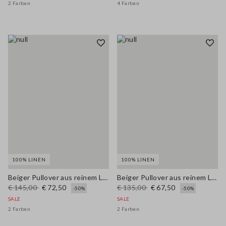
2 Farben
4 Farben
100% LINEN
100% LINEN
Beiger Pullover aus reinem Leinen mit Polokragen im Regular Fit
Beiger Pullover aus reinem Leinen Regular Fit
€ 145,00
€ 72,50
€ 135,00
€ 67,50
-50%
-50%
SALE
SALE
2 Farben
2 Farben