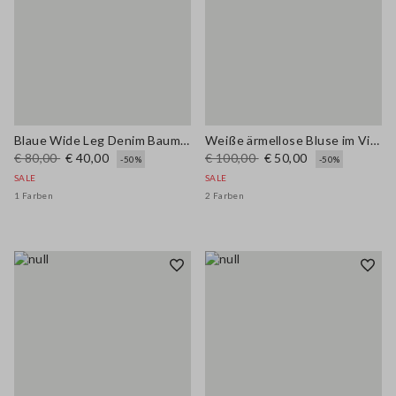
Blaue Wide Leg Denim Baumwollmischung Hose
Weiße ärmellose Bluse im Viskose-Mix, reguläre Passform
€ 80,00
€ 40,00
€ 100,00
€ 50,00
-50%
-50%
SALE
SALE
1 Farben
2 Farben