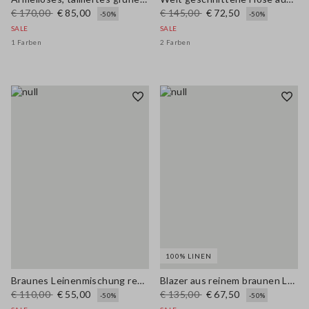
€ 170,00
€ 85,00
€ 145,00
€ 72,50
-50%
-50%
SALE
SALE
1 Farben
2 Farben
100% LINEN
Braunes Leinenmischung reguläre Passform Shirt mit farbigem Polokragen
Blazer aus reinem braunen Leinen regular fit
€ 110,00
€ 55,00
€ 135,00
€ 67,50
-50%
-50%