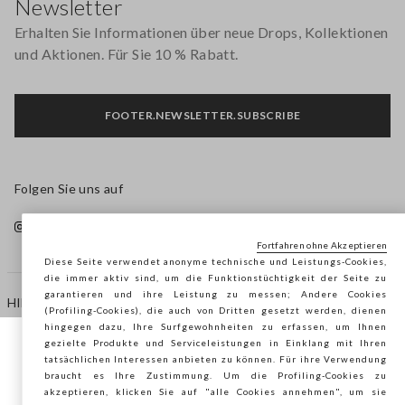
Newsletter
Erhalten Sie Informationen über neue Drops, Kollektionen
und Aktionen. Für Sie 10 % Rabatt.
FOOTER.NEWSLETTER.SUBSCRIBE
Folgen Sie uns auf
Fortfahren ohne Akzeptieren
Diese Seite verwendet anonyme technische und Leistungs-Cookies,
die immer aktiv sind, um die Funktionstüchtigkeit der Seite zu
garantieren und ihre Leistung zu messen; Andere Cookies
HILFE
(Profiling-Cookies), die auch von Dritten gesetzt werden, dienen
hingegen dazu, Ihre Surfgewohnheiten zu erfassen, um Ihnen
gezielte Produkte und Serviceleistungen in Einklang mit Ihren
Sie surfen auf der Seite von STEFANEL
tatsächlichen Interessen anbieten zu können. Für ihre Verwendung
AGENTUR
braucht es Ihre Zustimmung. Um die Profiling-Cookies zu
Österreich, möchten Sie Ihren Standort
akzeptieren, klicken Sie auf "alle Cookies annehmen", um sie