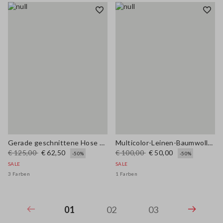
Gerade geschnittene Hose aus lila Baumwoll-Leinen-Mischung mit regulärer Passform
Multicolor-Leinen-Baumwoll-Mischung Hemd mit regulärer Passform
€ 125,00
€ 62,50
€ 100,00
€ 50,00
-50%
-50%
SALE
SALE
3 Farben
1 Farben
01
02
03