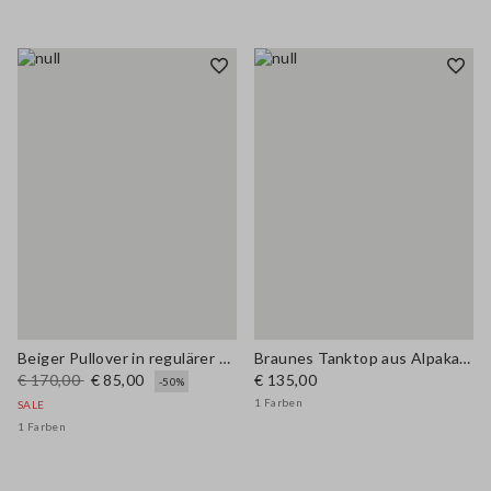
Beiger Pullover in regulärer Passform aus Leinenmischung
Braunes Tanktop aus Alpaka-Mischgewebe und Leinen im Regular Fit
€ 170,00
€ 85,00
€ 135,00
-50%
1 Farben
SALE
1 Farben