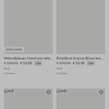
100% LINEN
Himmelblaues Hemd aus reinem Leinen im Regular Fit
Ärmellose braune Bluse aus Viskose-Mischung, normaler Schnitt
€ 100,00
€ 50,00
€ 100,00
€ 50,00
-50%
-50%
SALE
SALE
1 Farben
2 Farben