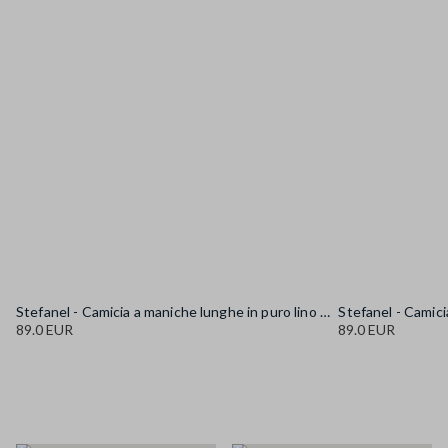
Stefanel - Camicia a maniche lunghe in puro lino gialla regular fit, Donna, Giallo senape
89.0 EUR
89.0 EUR