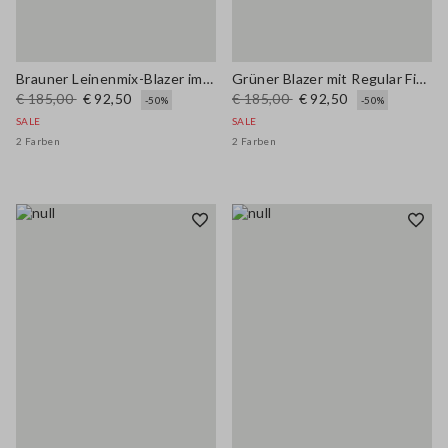
Brauner Leinenmix-Blazer im Regular Fit
Grüner Blazer mit Regular Fit aus Leinenmischung
€ 185,00
€ 92,50
€ 185,00
€ 92,50
-50%
-50%
SALE
SALE
2 Farben
2 Farben