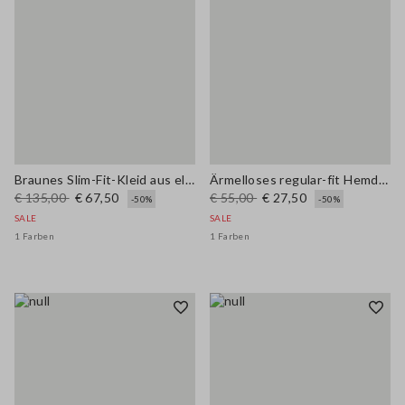
Braunes Slim-Fit-Kleid aus elastischem Leinen-Viskose-Mix
Ärmelloses regular-fit Hemd aus blauem Denim und Baumwollmischung
€ 135,00
€ 67,50
€ 55,00
€ 27,50
-50%
-50%
SALE
SALE
1 Farben
1 Farben