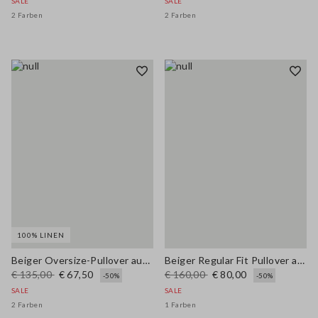
SALE
SALE
2 Farben
2 Farben
100% LINEN
Beiger Oversize-Pullover aus reinem Leinen mit tiefem V-Ausschnitt
Beiger Regular Fit Pullover aus Baumwolle und Leinen mit Lochmuster
€ 135,00
€ 67,50
€ 160,00
€ 80,00
-50%
-50%
SALE
SALE
2 Farben
1 Farben