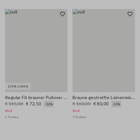
100% LINEN
Regular Fit brauner Pullover aus reinem Leinen mit Polokragen
Braune gestreifte Leinenmix-Hose im Regular Fit
€ 145,00
€ 72,50
€ 160,00
€ 80,00
-50%
-50%
SALE
SALE
2 Farben
1 Farben