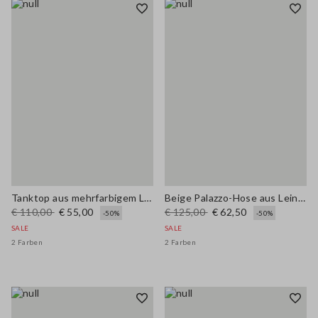
Tanktop aus mehrfarbigem Leinenmix mit Netzstruktur in regulärer Passform
Beige Palazzo-Hose aus Leinen-Viscose-Mix mit Regular Fit
€ 110,00
€ 55,00
€ 125,00
€ 62,50
-50%
-50%
SALE
SALE
2 Farben
2 Farben