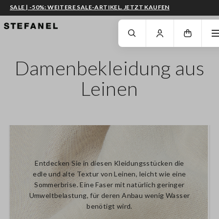
SALE | -50%: WEITERE SALE-ARTIKEL. JETZT KAUFEN
ZUM HAUPTINHALT SPRINGEN
GEHEN SIE ZUM ENDE DER SEITE
Damenbekleidung aus
Leinen
Entdecken Sie in diesen Kleidungsstücken die
edle und alte Textur von Leinen, leicht wie eine
Sommerbrise. Eine Faser mit natürlich geringer
Umweltbelastung, für deren Anbau wenig Wasser
benötigt wird.