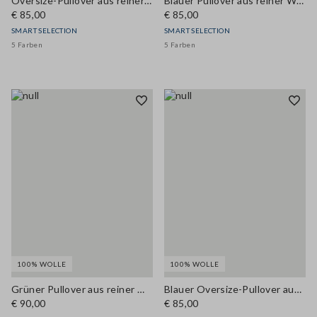
Oversize-Pullover aus reiner violetter Wolle
Blauer Pullover aus reiner Wolle im Oversized-Look
€ 85,00
€ 85,00
SMART SELECTION
SMART SELECTION
5 Farben
5 Farben
100% WOLLE
100% WOLLE
Grüner Pullover aus reiner Wolle mit Polokragen und regulärer Passform
Blauer Oversize-Pullover aus reiner Wolle
€ 90,00
€ 85,00