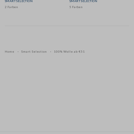
SMART SELECTION
SMART SELECTION
2 Farben
5 Farben
Home
Smart Selection
100% Wolle ab €51