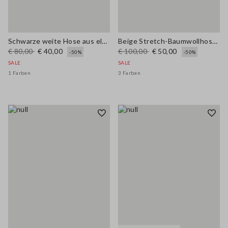
Schwarze weite Hose aus elastischem Viskose-Mix
Beige Stretch-Baumwollhosen
€ 80,00
€ 40,00
€ 100,00
€ 50,00
-50%
-50%
SALE
SALE
1 Farben
3 Farben