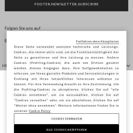
FOOTER.NEWSLETTER.SUBSCRIBE
Folgen Sie uns auf
Fortfahren ohne Akzeptieren
Diese Seite verwendet anonyme technische und Leistungs-
Cookies, die immer aktiv sind, um die Funktionstüchtigkeit der
Seite zu garantieren und ihre Leistung zu messen; Andere
Cookies (Profiling-Cookies), die auch von Dritten gesetzt
HILFE
werden, dienen hingegen dazu, Ihre Surfgewohnheiten zu
erfassen, um Ihnen gezielte Produkte und Serviceleistungen in
Einklang mit Ihren tatsächlichen Interessen anbieten zu
Sie surfen auf der Seite von STEFANEL
können. Für ihre Verwendung braucht es Ihre Zustimmung. Um
AGENTUR
die Profiling-Cookies zu akzeptieren, klicken Sie auf "alle
Österreich, möchten Sie Ihren Standort
Cookies annehmen", um sie auszuwählen, klicken Sie auf
speichern?
"Cookies verwalten" oder, um sie abzulehnen, klicken Sie auf
KONTAKTE
"Weiter ohne annehmen". Weitere Informationen finden Sie in
unseren
Cookie Policy
COOKIES VERWALTEN
BESTÄTIGEN
Copyright © Ovs S.p.A. MwSt.-Nr. 04240010274 - Kap.
Kap. 290.923.470 -
2.4.0
ALLE COOKIES AKZEPTIEREN