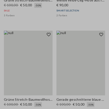
Grüne Stretch-Baumwollhosen
Weiße Wide-Leg-Hose aus reiner Baumwolle
€ 100,00
€ 50,00
€ 90,00
-50%
SALE
SMART SELECTION
3 Farben
2 Farben
Grüne Stretch-Baumwollhose, gerade geschnitten
Gerade geschnittene blaue Stretch-Gabardine-Hose
€ 100,00
€ 50,00
€ 100,00
€ 50,00
-50%
-50%