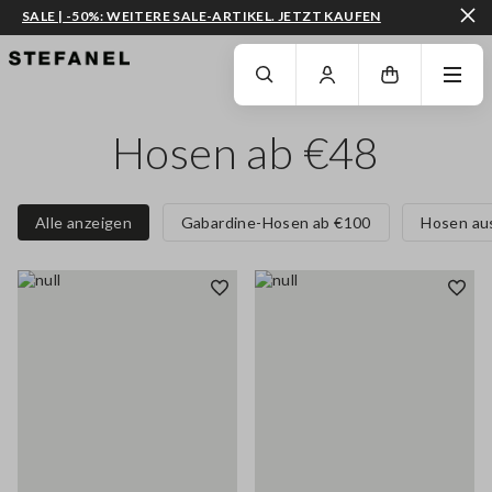
SALE | -50%: WEITERE SALE-ARTIKEL. JETZT KAUFEN
ZUM HAUPTINHALT SPRINGEN
GEHEN SIE ZUM ENDE DER SEITE
Hosen ab €48
Alle anzeigen
Gabardine-Hosen ab €100
Hosen au