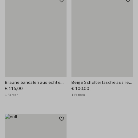
Braune Sandalen aus echtem Leder mit Nieten
Beige Schultertasche aus reinem Papierstoff mit floralem Applikationsdetail
€ 115,00
€ 100,00
1 Farben
1 Farben