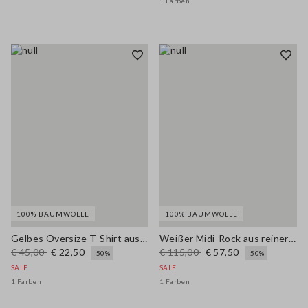
1 Farben
100% BAUMWOLLE
100% BAUMWOLLE
Gelbes Oversize-T-Shirt aus reiner Baumwolle mit Print
Weißer Midi-Rock aus reiner Baumwolle mit Lochstickerei
€ 45,00
€ 22,50
€ 115,00
€ 57,50
-50%
-50%
SALE
SALE
1 Farben
1 Farben