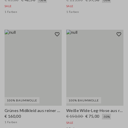
-50%
-50%
SALE
SALE
1 Farben
1 Farben
100% BAUMWOLLE
100% BAUMWOLLE
Grünes Midikleid aus reiner Baumwolle im Regular Fit mit Lochstickerei (Sangallo)
Weiße Wide-Leg-Hose aus reiner Baumwolle mit Lochstickerei
€ 160,00
€ 150,00
€ 75,00
-50%
1 Farben
SALE