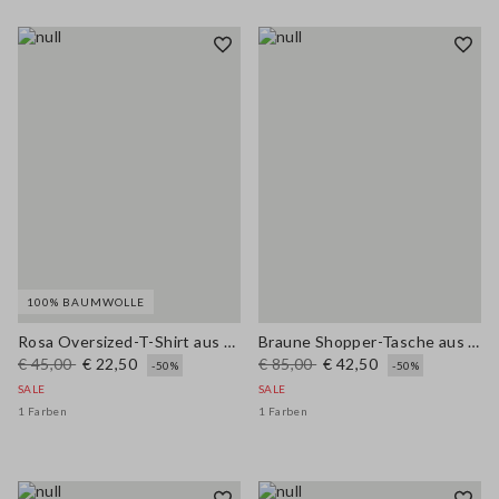
100% BAUMWOLLE
Rosa Oversized-T-Shirt aus reiner Baumwolle mit Sonnenprint
Braune Shopper-Tasche aus reinem Papierstoff mit Fransen und Blumenapplikation
€ 45,00
€ 22,50
€ 85,00
€ 42,50
-50%
-50%
SALE
SALE
1 Farben
1 Farben