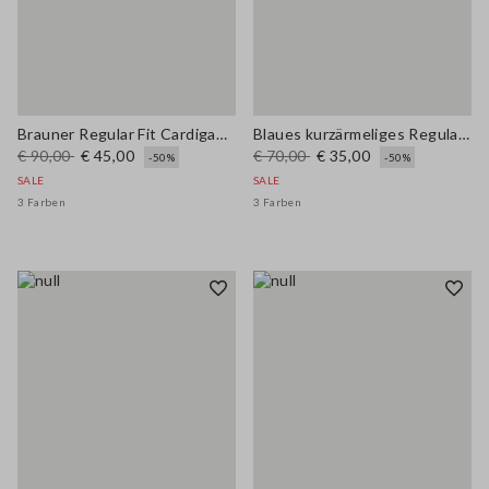
Brauner Regular Fit Cardigan aus Woll-Baumwollmischung
Blaues kurzärmeliges Regular-Fit-Pullover aus Wollmischung
€ 90,00
€ 45,00
€ 70,00
€ 35,00
-50%
-50%
SALE
SALE
3 Farben
3 Farben