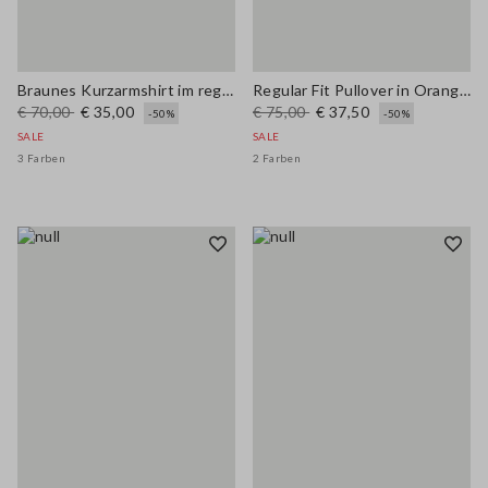
Braunes Kurzarmshirt im regulären Fit aus Wollmischung
Regular Fit Pullover in Orange aus Woll-und Baumwollmischung
€ 70,00
€ 35,00
€ 75,00
€ 37,50
-50%
-50%
SALE
SALE
3 Farben
2 Farben