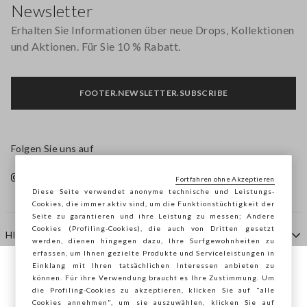
Newsletter
Erhalten Sie Informationen über neue Drops, Kollektionen
und Aktionen. Für Sie 10 % Rabatt.
FOOTER.NEWSLETTER.SUBSCRIBE
Folgen Sie uns auf
Fortfahren ohne Akzeptieren
Diese Seite verwendet anonyme technische und Leistungs-
Cookies, die immer aktiv sind, um die Funktionstüchtigkeit der
Seite zu garantieren und ihre Leistung zu messen; Andere
Cookies (Profiling-Cookies), die auch von Dritten gesetzt
HILFE
werden, dienen hingegen dazu, Ihre Surfgewohnheiten zu
erfassen, um Ihnen gezielte Produkte und Serviceleistungen in
Einklang mit Ihren tatsächlichen Interessen anbieten zu
Sie surfen auf der Seite von STEFANEL
können. Für ihre Verwendung braucht es Ihre Zustimmung. Um
AGENTUR
die Profiling-Cookies zu akzeptieren, klicken Sie auf "alle
Österreich, möchten Sie Ihren Standort
Cookies annehmen", um sie auszuwählen, klicken Sie auf