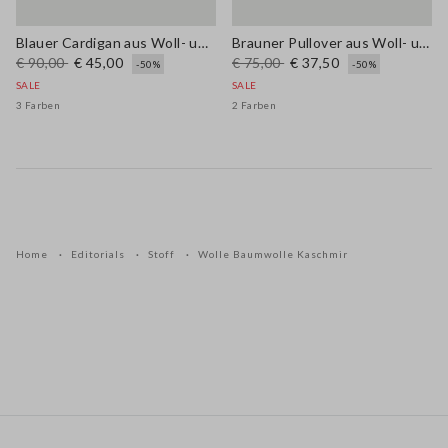
Blauer Cardigan aus Woll- und Baumwollmischung, Regular Fit
Brauner Pullover aus Woll- und Baumwollmischung im Regular Fit
€ 90,00
€ 45,00
€ 75,00
€ 37,50
-50%
-50%
SALE
SALE
3 Farben
2 Farben
Home
Editorials
Stoff
Wolle Baumwolle Kaschmir
Footer