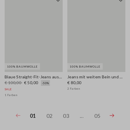
100% BAUMWOLLE
100% BAUMWOLLE
Blaue Straight-Fit-Jeans aus reiner Baumwolle
Jeans mit weitem Bein und Aufschlag
€ 100,00
€ 50,00
€ 80,00
-50%
2 Farben
SALE
1 Farben
01
02
03
...
05