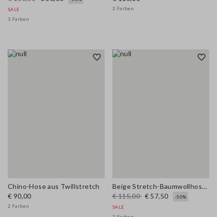
2 Farben
SALE
3 Farben
Chino-Hose aus Twillstretch
Beige Stretch-Baumwollhose mit regulärer Passform
€ 90,00
€ 115,00
€ 57,50
-50%
2 Farben
SALE
2 Farben