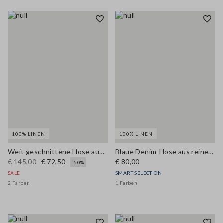
100% LINEN
100% LINEN
Weit geschnittene Hose aus reinem braunem Leinen
Blaue Denim-Hose aus reinem Leinen mit weitem Bein
€ 145,00
€ 72,50
€ 80,00
-50%
SALE
SMART SELECTION
2 Farben
1 Farben