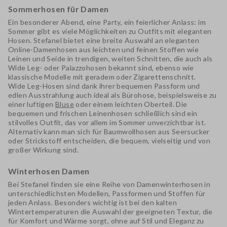
Sommerhosen für Damen
Ein besonderer Abend, eine Party, ein feierlicher Anlass: im
Sommer gibt es viele Möglichkeiten zu Outfits mit eleganten
Hosen. Stefanel bietet eine breite Auswahl an eleganten
Online-Damenhosen aus leichten und feinen Stoffen wie
Leinen und Seide in trendigen, weiten Schnitten, die auch als
Wide Leg- oder Palazzohosen bekannt sind, ebenso wie
klassische Modelle mit geradem oder Zigarettenschnitt.
Wide Leg-Hosen sind dank ihrer bequemen Passform und
edlen Ausstrahlung auch ideal als Bürohose, beispielsweise zu
einer luftigen
Bluse
oder einem leichten Oberteil. Die
bequemen und frischen Leinenhosen schließlich sind ein
stilvolles Outfit, das vor allem im Sommer unverzichtbar ist.
Alternativ kann man sich für Baumwollhosen aus Seersucker
oder Strickstoff entscheiden, die bequem, vielseitig und von
großer Wirkung sind.
Winterhosen Damen
Bei Stefanel finden sie eine Reihe von Damenwinterhosen in
unterschiedlichsten Modellen, Passformen und Stoffen für
jeden Anlass. Besonders wichtig ist bei den kalten
Wintertemperaturen die Auswahl der geeigneten Textur, die
für Komfort und Wärme sorgt, ohne auf Stil und Eleganz zu