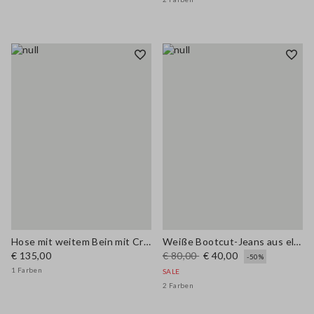
Hose mit weitem Bein mit Crinkle-Effekt
Weiße Bootcut-Jeans aus elastischem Baumwollstoff
€ 135,00
€ 80,00
€ 40,00
-50%
1 Farben
SALE
2 Farben