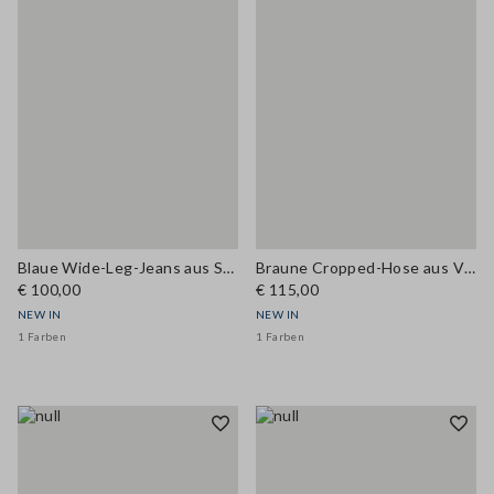
Blaue Wide-Leg-Jeans aus Stretch-Baumwolle
Braune Cropped-Hose aus Viskose-Wollmix, Comfort Fit
€ 100,00
€ 115,00
NEW IN
NEW IN
1 Farben
1 Farben