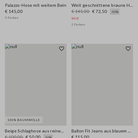
Palazzo-Hose mit weitem Bein
Weit geschnittene braune Hose aus reinem Leinen
€ 145,00
€ 145,00
€ 72,50
-50%
3 Farben
SALE
2 Farben
100% BAUMWOLLE
Beige Schlaghose aus reinem Baumwoll-Denim im Wide-Leg Schnitt
Ballon Fit Jeans aus blauem Denim
€ 100,00
€ 50,00
€ 115,00
-50%