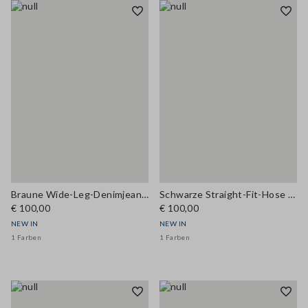
Braune Wide-Leg-Denimjeans aus reinem Lyocell
Schwarze Straight-Fit-Hose aus elastischer Viskose
€ 100,00
€ 100,00
NEW IN
NEW IN
1 Farben
1 Farben