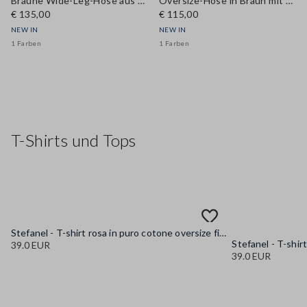
Braune Wide-Leg-Hose aus elastischem Leinen-Viskose-Mix
Oversize-Hose in Braun mit elastischem Saum
€ 135,00
€ 115,00
NEW IN
NEW IN
1 Farben
1 Farben
T-Shirts und Tops
Stefanel - T-shirt rosa in puro cotone oversize fit con stampa, Donna, Rosa
39.0 EUR
39.0 EUR