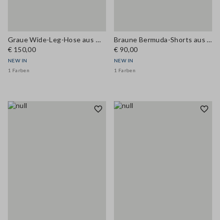
Graue Wide-Leg-Hose aus Woll-Viskose-Mix
Braune Bermuda-Shorts aus Leinen und Stretch-Viskose, Regular Fit
€ 150,00
€ 90,00
NEW IN
NEW IN
1 Farben
1 Farben