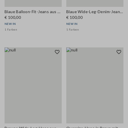
Blaue Balloon-Fit-Jeans aus Stretch-Baumwoll-Denim
Blaue Wide-Leg-Denim-Jeans aus Stretch-Baumwolle
€ 100,00
€ 100,00
NEW IN
NEW IN
1 Farben
1 Farben