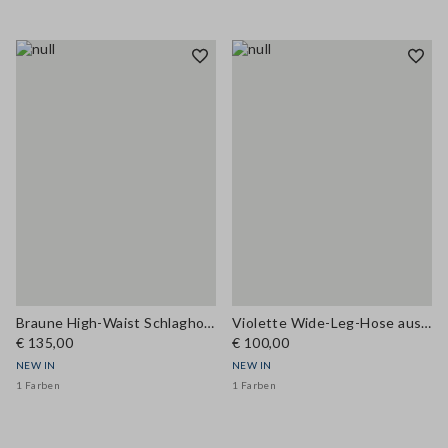
Braune High-Waist Schlaghose aus Viskosemix
Violette Wide-Leg-Hose aus Modal-Mix
€ 135,00
€ 100,00
NEW IN
NEW IN
1 Farben
1 Farben