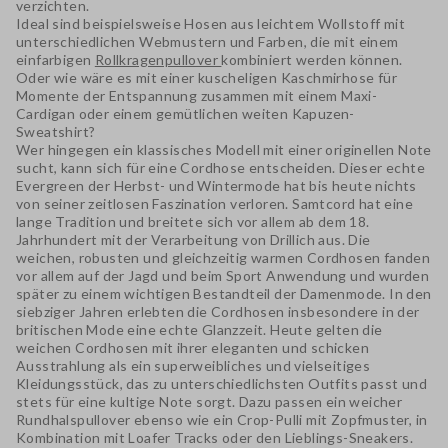
verzichten.
Ideal sind beispielsweise Hosen aus leichtem Wollstoff mit
unterschiedlichen Webmustern und Farben, die mit einem
einfarbigen
Rollkragenpullover
kombiniert werden können.
Oder wie wäre es mit einer kuscheligen Kaschmirhose für
Momente der Entspannung zusammen mit einem Maxi-
Cardigan oder einem gemütlichen weiten Kapuzen-
Sweatshirt?
Wer hingegen ein klassisches Modell mit einer originellen Note
sucht, kann sich für eine Cordhose entscheiden. Dieser echte
Evergreen der Herbst- und Wintermode hat bis heute nichts
von seiner zeitlosen Faszination verloren. Samtcord hat eine
lange Tradition und breitete sich vor allem ab dem 18.
Jahrhundert mit der Verarbeitung von Drillich aus. Die
weichen, robusten und gleichzeitig warmen Cordhosen fanden
vor allem auf der Jagd und beim Sport Anwendung und wurden
später zu einem wichtigen Bestandteil der Damenmode. In den
siebziger Jahren erlebten die Cordhosen insbesondere in der
britischen Mode eine echte Glanzzeit. Heute gelten die
weichen Cordhosen mit ihrer eleganten und schicken
Ausstrahlung als ein superweibliches und vielseitiges
Kleidungsstück, das zu unterschiedlichsten Outfits passt und
stets für eine kultige Note sorgt. Dazu passen ein weicher
Rundhalspullover ebenso wie ein Crop-Pulli mit Zopfmuster, in
Kombination mit Loafer Tracks oder den Lieblings-Sneakers.