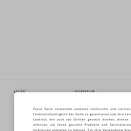
Footer
HILFE
AGENTUR
Häufig Gestellte Fragen
Store locator
Lieferungen
Drucken
Diese Seite verwendet anonyme technische und Leistun
Rücksendungen
Verkaufsbedingungen
Funktionstüchtigkeit der Seite zu garantieren und ihre Lei
Gift Card
Franchsing
Cookies), die auch von Dritten gesetzt werden, dienen
erfassen, um Ihnen gezielte Produkte und Serviceleistu
Care Guide
Accessibility
Interessen anbieten zu können. Für ihre Verwendung brau