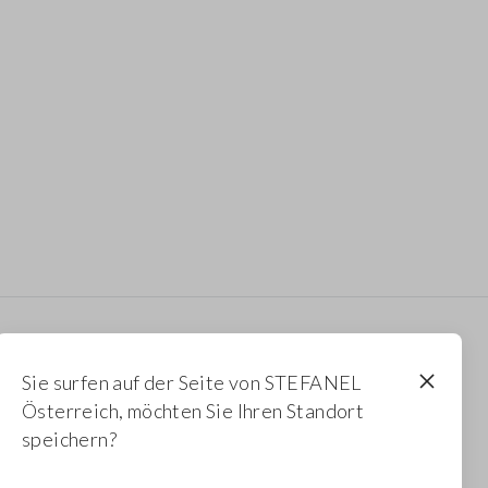
Newsletter
Sie surfen auf der Seite von STEFANEL
Erhalten Sie Informationen über neue Drops,
Österreich, möchten Sie Ihren Standort
Kollektionen und Aktionen. Für Sie 10 % Rabatt.
speichern?
FOOTER.NEWSLETTER.SUBSCRIBE