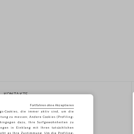
KONTAKTE
Rufen Sie Uns An: 041
Fortfahren ohne Akzeptieren
8520343
gs-Cookies, die immer aktiv sind, um die
Senden Sie Uns Eine E-Mail
stung zu messen; Andere Cookies (Profiling-
Folgen Sie Ihrer
 hingegen dazu, Ihre Surfgewohnheiten zu
Bestellung/Rücksendung
ngen in Einklang mit Ihren tatsächlichen
cht es Ihre Zustimmung. Um die Profiling-