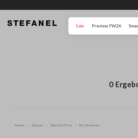
ZUM HAUPTINHALT SPRINGEN
GEHEN SIE ZUM ENDE DER SEITE
Sale
Preview FW26
Smar
0 Ergeb
Home
Damen
Special Price
Strickwaren