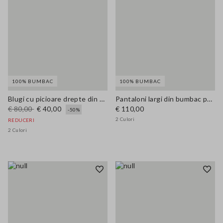
100% BUMBAC
100% BUMBAC
Blugi cu picioare drepte din denim albastru din bumbac pur
Pantaloni largi din bumbac pur bej
€ 80,00
€ 40,00
€ 110,00
-50%
2 Culori
REDUCERI
2 Culori