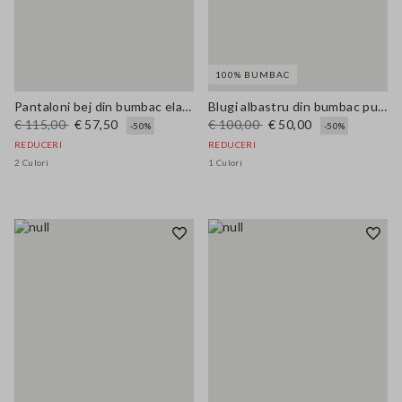
100% BUMBAC
Pantaloni bej din bumbac elastic regular fit
Blugi albastru din bumbac pur cu croială dreaptă
€ 115,00
€ 57,50
€ 100,00
€ 50,00
-50%
-50%
REDUCERI
REDUCERI
2 Culori
1 Culori