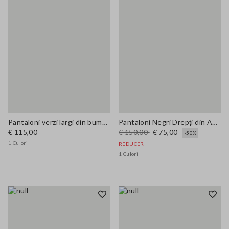
Pantaloni verzi largi din bumbac elastic
Pantaloni Negri Drepți din Amestec de Lână Elasticizată
€ 115,00
€ 150,00
€ 75,00
-50%
1 Culori
REDUCERI
1 Culori