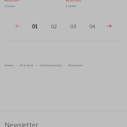
REDUCERI
REDUCERI
3 Culori
2 Culori
01
02
03
04
Home
Pre-Sale
Îmbrăcăminte
Pantaloni
Footer
Newsletter