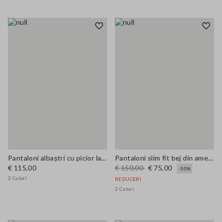
Pantaloni albaștri cu picior larg din bumbac elastic
Pantaloni slim fit bej din amestec de in
€ 115,00
€ 150,00
€ 75,00
-50%
2 Culori
REDUCERI
2 Culori