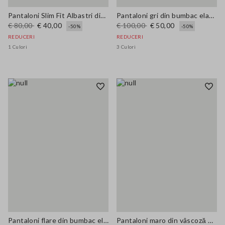
Pantaloni Slim Fit Albastri din Amestec de Viscoză
Pantaloni gri din bumbac elastic cu crac larg
€ 80,00
€ 40,00
€ 100,00
€ 50,00
-50%
-50%
REDUCERI
REDUCERI
1 Culori
3 Culori
Pantaloni flare din bumbac elastic bej
Pantaloni maro din vâscoză elastică, croială regular