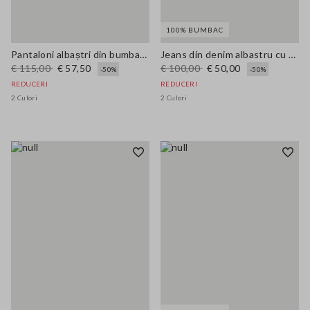
100% BUMBAC
Pantaloni albaștri din bumbac elastic regular fit
Jeans din denim albastru cu picior larg din bumbac pur
€ 115,00
€ 57,50
€ 100,00
€ 50,00
-50%
-50%
REDUCERI
REDUCERI
2 Culori
2 Culori