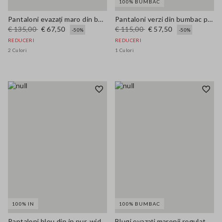
100% BUMBAC
Pantaloni evazați maro din bumbac elastic
Pantaloni verzi din bumbac pur cu crac larg
€ 135,00
€ 67,50
€ 115,00
€ 57,50
-50%
-50%
REDUCERI
REDUCERI
2 Culori
1 Culori
100% IN
100% BUMBAC
Pantaloni bleu din in pur, wide leg
Blugi evazați maronii regulat fit cu picior larg din bumbac denim pur