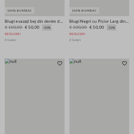
100% BUMBAC
100% BUMBAC
Blugi evazați bej din denim de bumbac pur, croi regular fit cu picior larg
Blugi Negri cu Picior Larg din Bumbac Pur
€ 100,00
€ 50,00
€ 100,00
€ 50,00
-50%
-50%
REDUCERI
REDUCERI
3 Culori
2 Culori