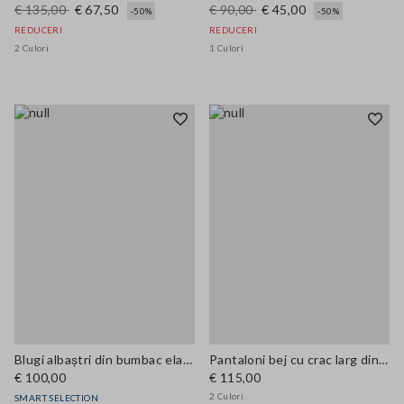
€ 135,00
€ 67,50
€ 90,00
€ 45,00
-50%
-50%
REDUCERI
REDUCERI
2 Culori
1 Culori
Blugi albaștri din bumbac elastizat cu picior larg
Pantaloni bej cu crac larg din bumbac elastic
€ 100,00
€ 115,00
2 Culori
SMART SELECTION