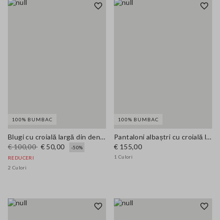
100% BUMBAC
100% BUMBAC
Blugi cu croială largă din denim albastru de bumbac pur
Pantaloni albaștri cu croială largă din bumbac pur
€ 100,00
€ 50,00
€ 155,00
-50%
1 Culori
REDUCERI
2 Culori