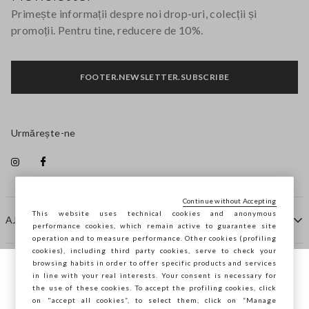
Primește informații despre noi drop-uri, colecții și
promoții. Pentru tine, reducere de 10%.
FOOTER.NEWSLETTER.SUBSCRIBE
Urmărește-ne
Continue without Accepting
This website uses technical cookies and anonymous
AJUTOR
performance cookies, which remain active to guarantee site
operation and to measure performance. Other cookies (profiling
cookies), including third party cookies, serve to check your
browsing habits in order to offer specific products and services
COMPANIE
in line with your real interests. Your consent is necessary for
Navighezi pe STEFANEL Italia, vrei să
the use of these cookies. To accept the profiling cookies, click
salvezi locația ta?
on "accept all cookies”, to select them, click on “Manage