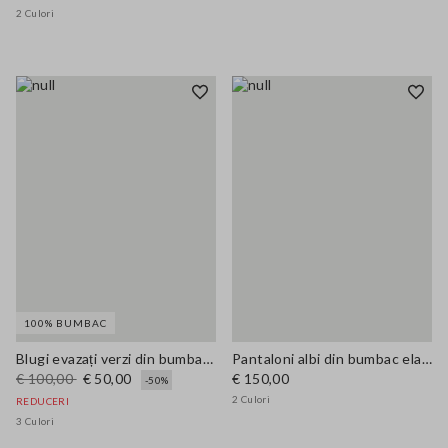
2 Culori
100% BUMBAC
Blugi evazați verzi din bumbac pur, cu croială regular și picior larg
Pantaloni albi din bumbac elastic croi drept
€ 100,00
€ 50,00
€ 150,00
-50%
2 Culori
REDUCERI
3 Culori