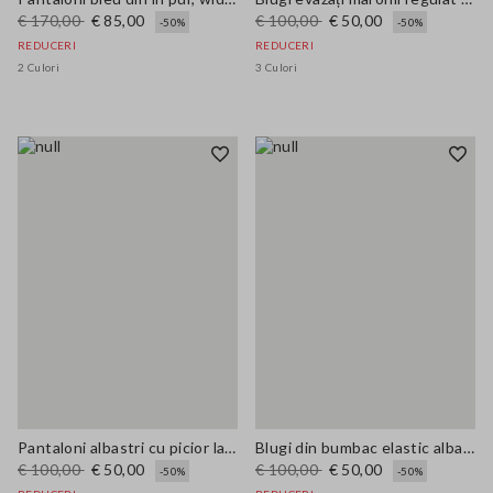
€ 170,00
€ 85,00
€ 100,00
€ 50,00
-50%
-50%
REDUCERI
REDUCERI
2 Culori
3 Culori
Pantaloni albastri cu picior larg din bumbac elastic
Blugi din bumbac elastic albastru cu crac larg
€ 100,00
€ 50,00
€ 100,00
€ 50,00
-50%
-50%