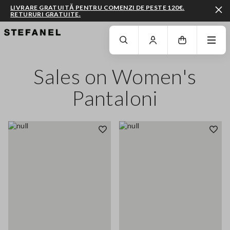
LIVRARE GRATUITĂ PENTRU COMENZI DE PESTE 120€.
RETURURI GRATUITE.
MERGI LA CONȚINUTUL PRINCIPAL
DERULEAZĂ ÎN JOS
Sales on Women's
Pantaloni