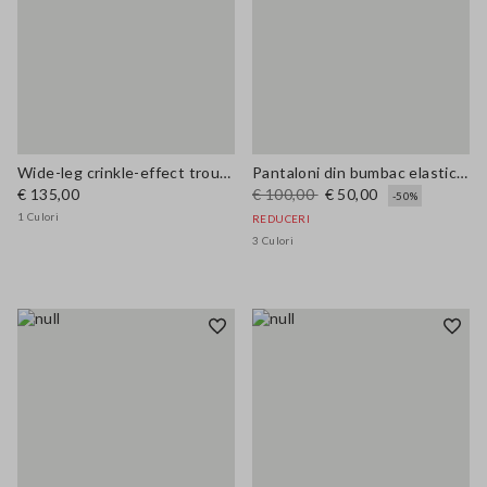
Wide-leg crinkle-effect trousers
Pantaloni din bumbac elastic albastru cu croială largă
€ 135,00
€ 100,00
€ 50,00
-50%
1 Culori
REDUCERI
3 Culori