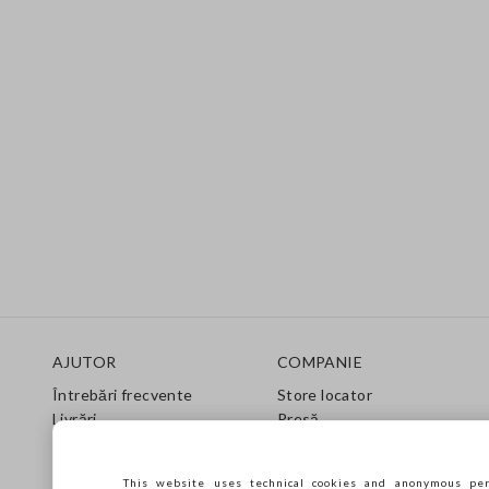
Footer
AJUTOR
COMPANIE
Întrebări frecvente
Store locator
Livrări
Presă
Returnări
Condiții de vânzare
Gift Card
Franchsing
This website uses technical cookies and anonymous per