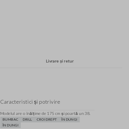
Livrare și retur
Caracteristici și potrivire
Modelul are o înălțime de 175 cm și poartă un 38.
BUMBAC
DRILL
CROI DREPT
ÎN DUNGI
ÎN DUNGI