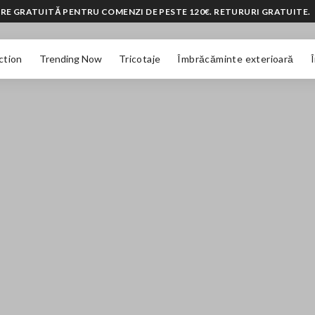
RE GRATUITĂ PENTRU COMENZI DE PESTE 120€. RETURURI GRATUITE.
ction
Trending Now
Tricotaje
Îmbrăcăminte exterioară