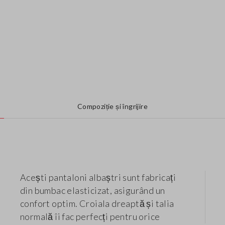
Compoziție și îngrijire
Acești pantaloni albaștri sunt fabricați
din bumbac elasticizat, asigurând un
confort optim. Croiala dreaptă și talia
normală îi fac perfecți pentru orice