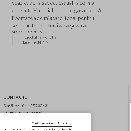
ocazie, de la aspect casual la cel mai
elegant. Materialul moale garantează
libertatea de mișcare, ideal pentru
sezonurile de primăvară și vară.
Art. nr.
003570862
Proiectat la Veneția
Made in
CHINA
CONTACTE
Sună-ne: 041 8520343
Trimite-ne un e-mail
Urmărește comanda / returul
tău
Continue without Accepting
formance cookies, which remain active to