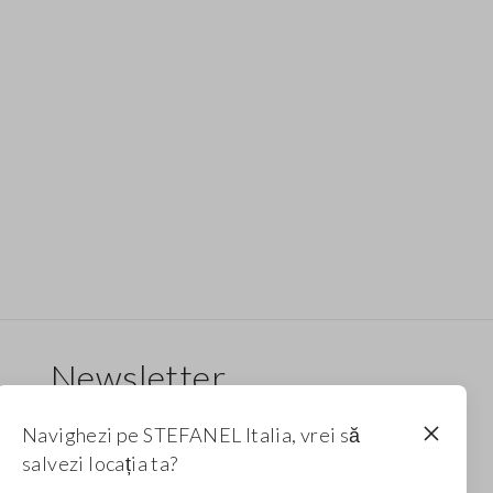
Newsletter
Primește informații despre noi drop-uri, colecții
Navighezi pe STEFANEL Italia, vrei să
și promoții. Pentru tine, reducere de 10%.
salvezi locația ta?