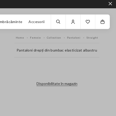
Îmbrăcăminte
Accesorii
Home
Femeie
Collection
Pantaloni
Straight
Pantaloni drepți din bumbac elasticizat albastru
label.color
Disponibilitate în magazin