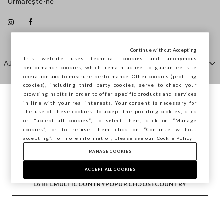
Urmărește-ne
Continue without Accepting
This website uses technical cookies and anonymous
AJUTOR
performance cookies, which remain active to guarantee site
operation and to measure performance. Other cookies (profiling
cookies), including third party cookies, serve to check your
browsing habits in order to offer specific products and services
COMPANIE
in line with your real interests. Your consent is necessary for
Navighezi pe STEFANEL Italia, vrei să
the use of these cookies. To accept the profiling cookies, click
salvezi locația ta?
on "accept all cookies”, to select them, click on “Manage
CONTACTE
cookies”, or to refuse them, click on “Continue without
accepting”. For more information, please see our
Cookie Policy
MANAGE COOKIES
CONFIRMĂ
Copyright © Ovs S.p.A. P.Iva 04240010274 - Cap. Soc.
290.923.470 -
2.4.0
ACCEPT ALL COOKIES
footer.item.country
România
LABEL.MULTICOUNTRYPOPUP.CHOOSECOUNTRY
Politica de confidențialitate
-
Cookie Policy
-
Manage cookies