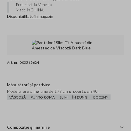
Proiectat la Veneția
Made in
CHINA
Disponibilitate în magazin
Art. nr.
003569624
Măsurători și potrivire
Modelul are o înălțime de 179 cm și poartă un 40.
VÂSCOZĂ
PUNTO ROMA
SLIM
ÎN DUNGI
BOCZNY
Compoziție și îngrijire