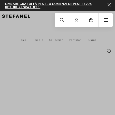
LIVRARE GRATUITĂ PENTRU COMENZI DE PESTE 120€.
RETURURI GRATUITE.
MERGI LA CONȚINUTUL PRINCIPAL
DERULEAZĂ ÎN JOS
Home
Femeie
Collection
Pantaloni
Chino