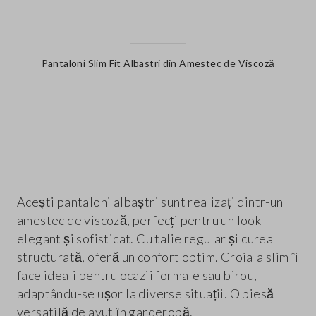
Pantaloni Slim Fit Albastri din Amestec de Viscoză
label.color
Acești pantaloni albaștri sunt realizați dintr-un
amestec de viscoză, perfecți pentru un look
elegant și sofisticat. Cu talie regular și curea
structurată, oferă un confort optim. Croiala slim îi
face ideali pentru ocazii formale sau birou,
adaptându-se ușor la diverse situații. O piesă
versatilă de avut în garderobă.