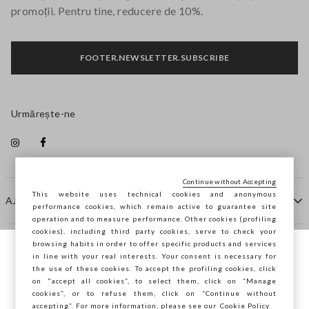
promoții. Pentru tine, reducere de 10%.
FOOTER.NEWSLETTER.SUBSCRIBE
Urmărește-ne
Continue without Accepting
This website uses technical cookies and anonymous
AJUTOR
performance cookies, which remain active to guarantee site
operation and to measure performance. Other cookies (profiling
cookies), including third party cookies, serve to check your
browsing habits in order to offer specific products and services
COMPANIE
in line with your real interests. Your consent is necessary for
Navighezi pe STEFANEL Italia, vrei să
the use of these cookies. To accept the profiling cookies, click
salvezi locația ta?
on "accept all cookies”, to select them, click on “Manage
CONTACTE
cookies”, or to refuse them, click on “Continue without
accepting”. For more information, please see our
Cookie Policy