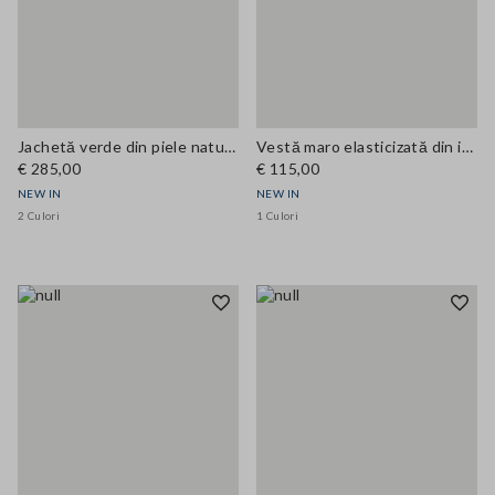
Jachetă verde din piele naturală, croială regular
Vestă maro elasticizată din in și viscoză
€ 285,00
€ 115,00
NEW IN
NEW IN
2 Culori
1 Culori