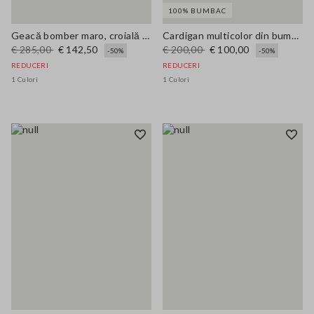
100% BUMBAC
Geacă bomber maro, croială regular fit
Cardigan multicolor din bumbac pur, croi oversize, cu guler șal
€ 285,00
€ 142,50
€ 200,00
€ 100,00
-50%
-50%
REDUCERI
REDUCERI
1 Culori
1 Culori