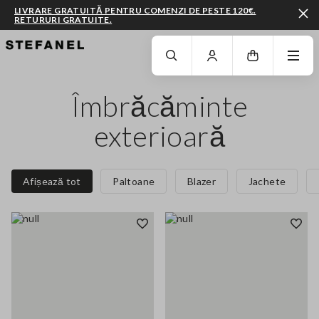
LIVRARE GRATUITĂ PENTRU COMENZI DE PESTE 120€.
RETURURI GRATUITE.
MERGI LA CONȚINUTUL PRINCIPAL
DERULEAZĂ ÎN JOS
Îmbrăcăminte
exterioară
Afișează tot
Paltoane
Blazer
Jachete