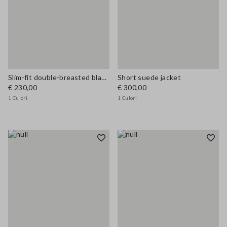
Slim-fit double-breasted blazer
Short suede jacket
€ 230,00
€ 300,00
1 Culori
1 Culori