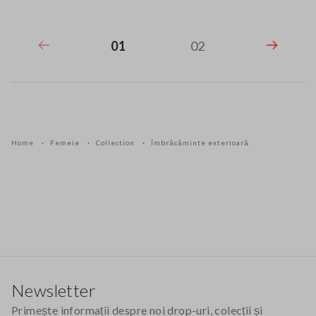
01
02
Home
Femeie
Collection
Îmbrăcăminte exterioară
Footer
Newsletter
Primește informații despre noi drop-uri, colecții și