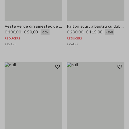
Vestă verde din amestec de in și viscoză elastică, croială regular
Palton scurt albastru cu dublu rând din amestec de lână
€ 100,00
€ 50,00
€ 230,00
€ 115,00
-50%
-50%
REDUCERI
REDUCERI
2 Culori
2 Culori