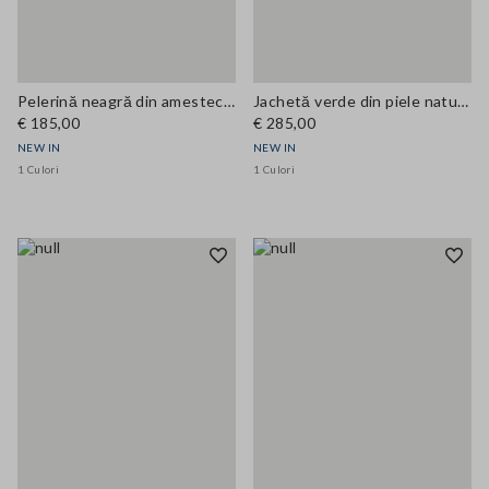
Pelerină neagră din amestec de bumbac cu fermoar ascuns, croială oversized
Jachetă verde din piele naturală cu buzunare aplicate, croi regular
€ 185,00
€ 285,00
NEW IN
NEW IN
1 Culori
1 Culori