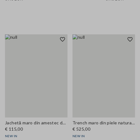
Jachetă maro din amestec de bumbac, cu fermoar și guler din catifea raiată, croi regular
Trench maro din piele naturală, dublu rând cu curea, croială regular
€ 115,00
€ 525,00
NEW IN
NEW IN