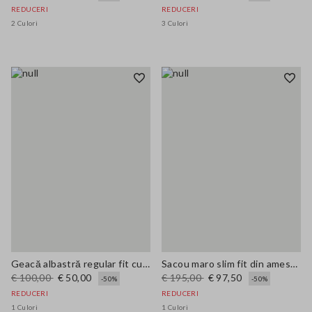
REDUCERI
REDUCERI
2 Culori
3 Culori
Geacă albastră regular fit cu fermoar complet
Sacou maro slim fit din amestec de vâscoză
€ 100,00
€ 50,00
€ 195,00
€ 97,50
-50%
-50%
REDUCERI
REDUCERI
1 Culori
1 Culori