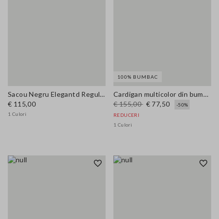
100% BUMBAC
Sacou Negru Elegantd Regular Fit cu Căptușeală
Cardigan multicolor din bumbac pur, croială regular fit cu curea împletită
€ 115,00
€ 155,00
€ 77,50
-50%
1 Culori
REDUCERI
1 Culori