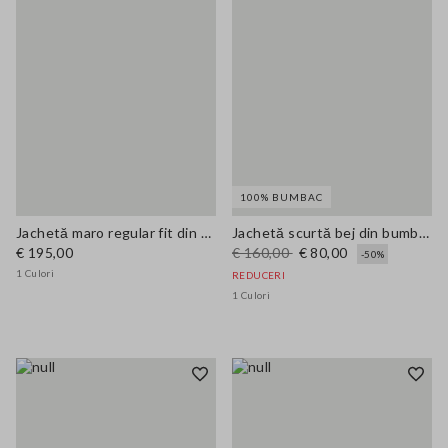
100% BUMBAC
Jachetă maro regular fit din amestec de bumbac cu fermoar
Jachetă scurtă bej din bumbac pur slim fit cu nasturi și buzunare
€ 195,00
€ 160,00
€ 80,00
-50%
1 Culori
REDUCERI
1 Culori