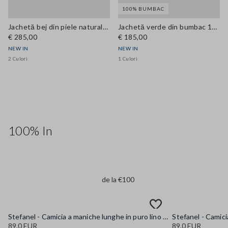
100% BUMBAC
Jachetă bej din piele naturală, croi regular
Jachetă verde din bumbac 100%, cu două rânduri de nasturi, croi regular
€ 285,00
€ 185,00
NEW IN
NEW IN
2 Culori
1 Culori
100% In
de la €100
Stefanel - Camicia a maniche lunghe in puro lino gialla regular fit, Donna, Giallo senape
89.0 EUR
89.0 EUR