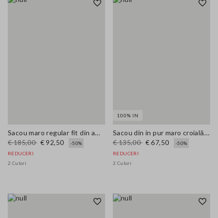
100% IN
Sacou maro regular fit din amestec de in
Sacou din in pur maro croială regular fit
€ 185,00
€ 92,50
€ 135,00
€ 67,50
-50%
-50%
REDUCERI
REDUCERI
2 Culori
2 Culori