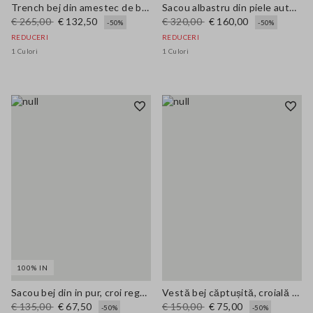
Trench bej din amestec de bumbac elastic, croială supra-dimensionată
Sacou albastru din piele autentică, croială regular
€ 265,00
€ 132,50
€ 320,00
€ 160,00
-50%
-50%
REDUCERI
REDUCERI
1 Culori
1 Culori
100% IN
Sacou bej din in pur, croi regular
Vestă bej căptușită, croială regulată cu fermoar
€ 135,00
€ 67,50
€ 150,00
€ 75,00
-50%
-50%