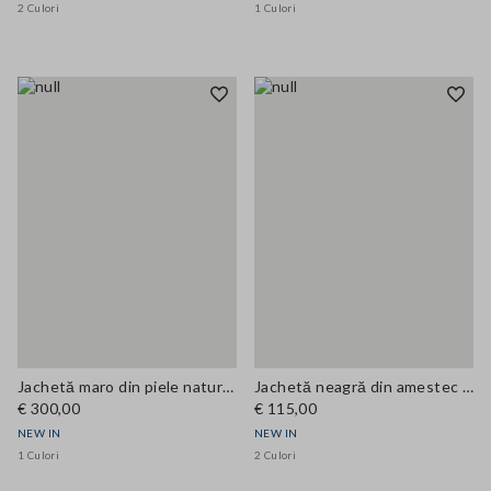
2 Culori
1 Culori
Jachetă maro din piele naturală cu rever clasic
Jachetă neagră din amestec de bumbac, cu fermoar și guler din catifea raiată, croi regular
€ 300,00
€ 115,00
NEW IN
NEW IN
1 Culori
2 Culori