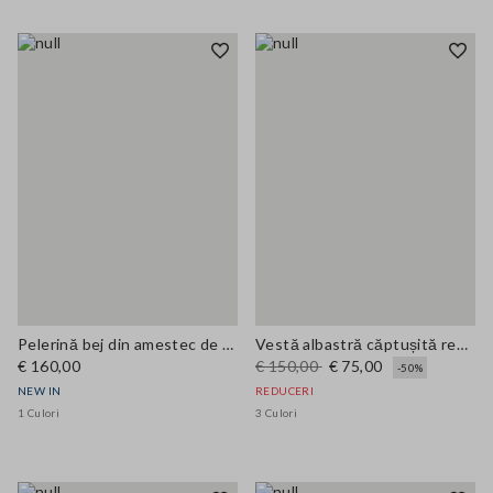
Pelerină bej din amestec de bumbac cu glugă, croi oversized
Vestă albastră căptușită regular fit cu fermoar
€ 160,00
€ 150,00
€ 75,00
-50%
NEW IN
REDUCERI
1 Culori
3 Culori