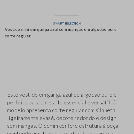
SMART SELECTION
Vestido mini em ganga azul sem mangas em algodão puro,
corte regular
label.color
Este vestido em ganga azul de algodão puro é
perfeito para um estilo essencial e versátil. O
modelo apresenta corte regular com silhueta
ligeiramente evasé, decote redondo e design
sem mangas. O denim confere estrutura à peça,
mantendo uma leveza agradável, enquanto o