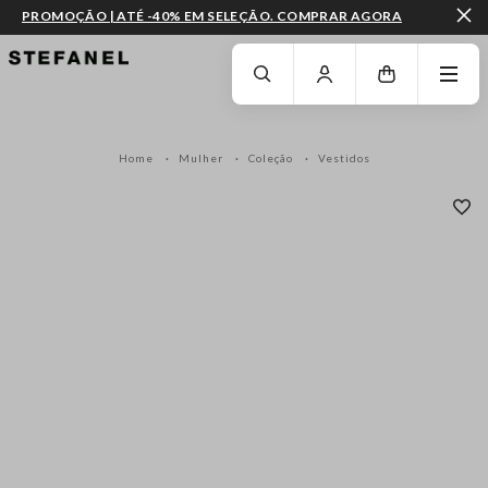
PROMOÇÃO | ATÉ -40% EM SELEÇÃO. COMPRAR AGORA
IR PARA O CONTEÚDO PRINCIPAL
DESÇA ATÉ AO FIM DA PÁGINA
Home
Mulher
Coleção
Vestidos