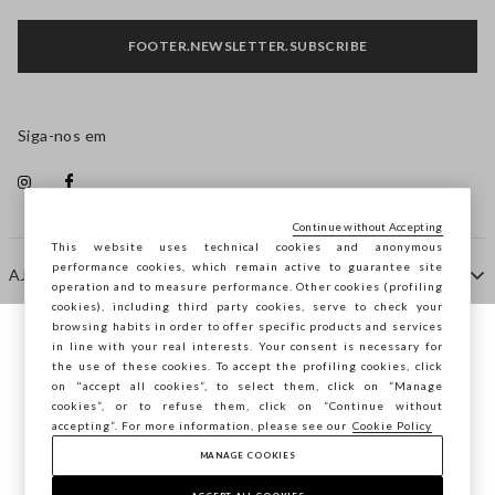
FOOTER.NEWSLETTER.SUBSCRIBE
Siga-nos em
Continue without Accepting
This website uses technical cookies and anonymous
performance cookies, which remain active to guarantee site
AJUDA
operation and to measure performance. Other cookies (profiling
cookies), including third party cookies, serve to check your
browsing habits in order to offer specific products and services
EMPRESA
in line with your real interests. Your consent is necessary for
Está a navegar na STEFANEL Portugal,
the use of these cookies. To accept the profiling cookies, click
deseja guardar a sua localização?
on "accept all cookies”, to select them, click on “Manage
cookies”, or to refuse them, click on “Continue without
CONTACTE-NOS
accepting”. For more information, please see our
Cookie Policy
MANAGE COOKIES
CONFIRMAR